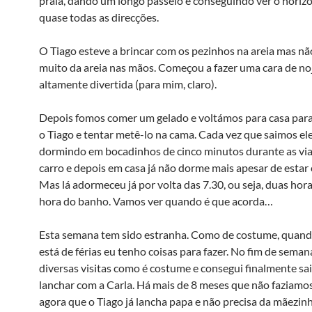
praia, dando um longo passeio e conseguindo ver o horiz
quase todas as direcções.
O Tiago esteve a brincar com os pezinhos na areia mas n
muito da areia nas mãos. Começou a fazer uma cara de no
altamente divertida (para mim, claro).
Depois fomos comer um gelado e voltámos para casa para
o Tiago e tentar metê-lo na cama. Cada vez que saimos ele
dormindo em bocadinhos de cinco minutos durante as vi
carro e depois em casa já não dorme mais apesar de estar
Mas lá adormeceu já por volta das 7.30, ou seja, duas hor
hora do banho. Vamos ver quando é que acorda…
Esta semana tem sido estranha. Como de costume, quand
está de férias eu tenho coisas para fazer. No fim de sema
diversas visitas como é costume e consegui finalmente sai
lanchar com a Carla. Há mais de 8 meses que não faziamos
agora que o Tiago já lancha papa e não precisa da mãezin