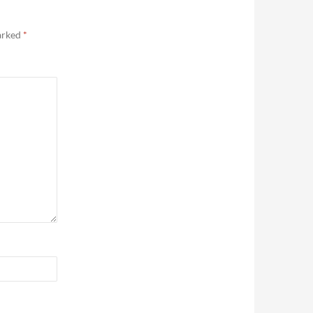
marked
*