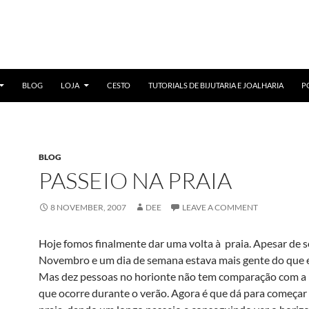
BLOG
LOJA
CESTO
TUTORIALS DE BIJUTARIA E JOALHARIA
P
BLOG
PASSEIO NA PRAIA
8 NOVEMBER, 2007
DEE
LEAVE A COMMENT
Hoje fomos finalmente dar uma volta à praia. Apesar de s
Novembro e um dia de semana estava mais gente do que 
Mas dez pessoas no horionte não tem comparação com a 
que ocorre durante o verão. Agora é que dá para começar 