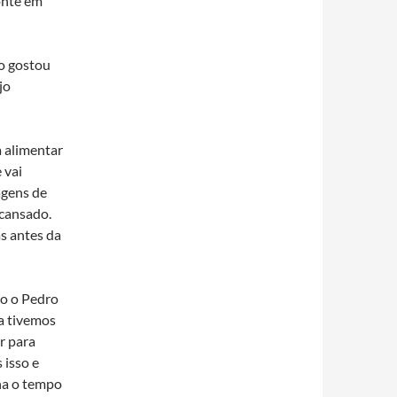
onte em
ão gostou
jo
 alimentar
 vai
agens de
 cansado.
as antes da
o o Pedro
na tivemos
r para
 isso e
ha o tempo