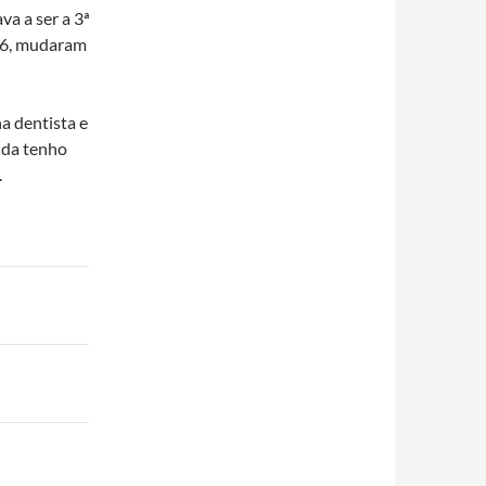
a a ser a 3ª
a 6, mudaram
a dentista e
inda tenho
.