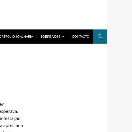
ORTFOLIO JOALHARIA
SOBRE A DEE
CONTACTO
er
esperava.
infestação
a apreciar a