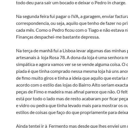
todo deu para sair um bocado e deixar o Pedro in charge.
Na segunda feira fui pagar o IVA, a garagem, enviar factur
correspondencia, ou seja, aquilo que tenho de fazer no pr
cada mês. Como o Pedro ficou com o Tiago e não estava 
Finanças despachei-me bastante depressa.
Na terça de manhã fui a Lisboa levar algumas das minhas 
artesanais à loja Rosa 78. A dona da loja é uma senhora 
simpática e agora vamos ver se se vende alguma coisa. O 
piada é que tinha comprado nessa mesma loja há uns anos
de fimo muito giros e tinha a ideia que aquilo que estaria 
acordo com o estilo das lojas do Bairro Alto seriam exac
peças de Fimo e madeira mas afinal parece que não. O feltr
está por todo o lado mas de resto acabaram por ficar peç
e vidro ou pedra que tinha levado mais para mostrar os o
estilos de coisas que faço do que propriamente para deixar
Ainda tentei ir à Fermento mas desde que lhes enviei um 