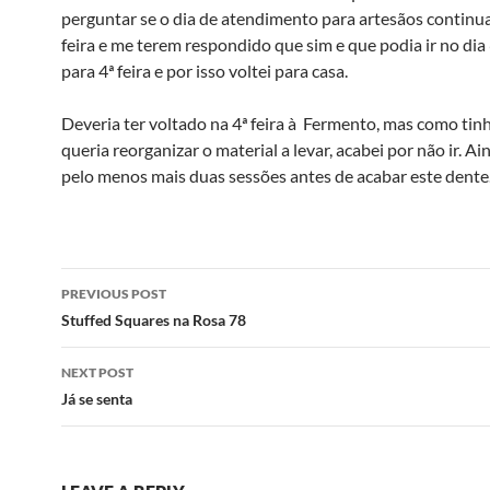
perguntar se o dia de atendimento para artesãos continuav
feira e me terem respondido que sim e que podia ir no di
para 4ª feira e por isso voltei para casa.
Deveria ter voltado na 4ª feira à Fermento, mas como tinh
queria reorganizar o material a levar, acabei por não ir. A
pelo menos mais duas sessões antes de acabar este dente
Post
PREVIOUS POST
navigation
Stuffed Squares na Rosa 78
NEXT POST
Já se senta