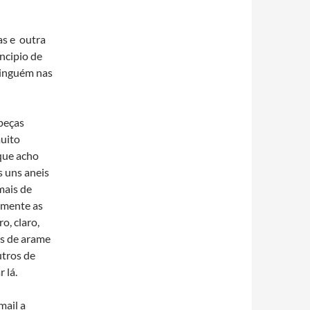
as e outra
incipio de
ninguém nas
peças
muito
que acho
 uns aneis
mais de
tamente as
o, claro,
as de arame
utros de
 lá.
mail a