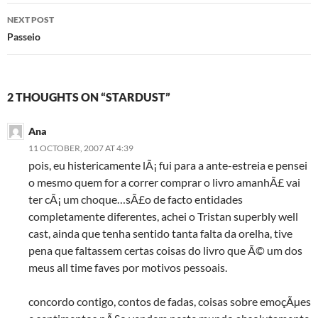
NEXT POST
Passeio
2 THOUGHTS ON “STARDUST”
Ana
11 OCTOBER, 2007 AT 4:39
pois, eu histericamente lÃ¡ fui para a ante-estreia e pensei
o mesmo quem for a correr comprar o livro amanhÃ£ vai
ter cÃ¡ um choque…sÃ£o de facto entidades
completamente diferentes, achei o Tristan superbly well
cast, ainda que tenha sentido tanta falta da orelha, tive
pena que faltassem certas coisas do livro que Ã© um dos
meus all time faves por motivos pessoais.
concordo contigo, contos de fadas, coisas sobre emoçÃµes