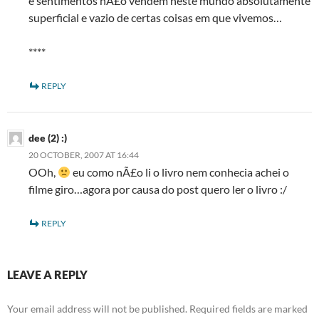
e sentimentos nÃ£o vendem neste mundo absolutamente
superficial e vazio de certas coisas em que vivemos…
****
REPLY
dee (2) :)
20 OCTOBER, 2007 AT 16:44
OOh,
eu como nÃ£o li o livro nem conhecia achei o
filme giro…agora por causa do post quero ler o livro :/
REPLY
LEAVE A REPLY
Your email address will not be published.
Required fields are marked