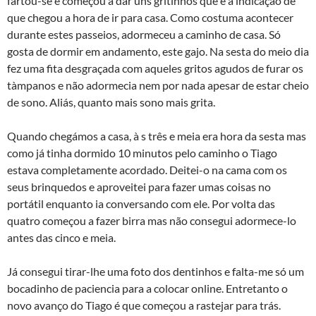
fartou-se e começou a dar uns gritinhos que é a indicação de
que chegou a hora de ir para casa. Como costuma acontecer
durante estes passeios, adormeceu a caminho de casa. Só
gosta de dormir em andamento, este gajo. Na sesta do meio dia
fez uma fita desgraçada com aqueles gritos agudos de furar os
tà­mpanos e não adormecia nem por nada apesar de estar cheio
de sono. Aliás, quanto mais sono mais grita.
Quando chegámos a casa, à s três e meia era hora da sesta mas
como já tinha dormido 10 minutos pelo caminho o Tiago
estava completamente acordado. Deitei-o na cama com os
seus brinquedos e aproveitei para fazer umas coisas no
portátil enquanto ia conversando com ele. Por volta das
quatro começou a fazer birra mas não consegui adormece-lo
antes das cinco e meia.
Já consegui tirar-lhe uma foto dos dentinhos e falta-me só um
bocadinho de paciencia para a colocar online. Entretanto o
novo avanço do Tiago é que começou a rastejar para trás.