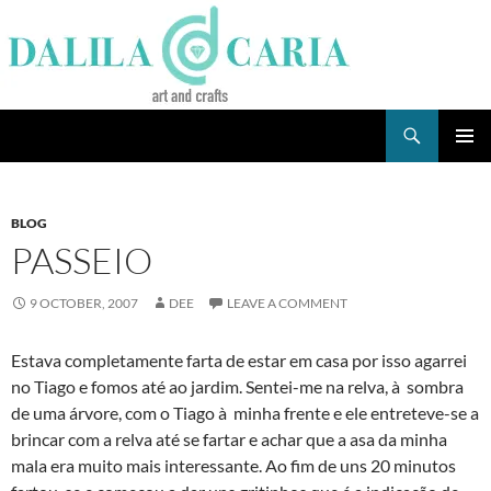
Skip
to
content
Search
Dee's Life
PRIMAR
MENU
BLOG
PASSEIO
9 OCTOBER, 2007
DEE
LEAVE A COMMENT
Estava completamente farta de estar em casa por isso agarrei
no Tiago e fomos até ao jardim. Sentei-me na relva, à sombra
de uma árvore, com o Tiago à minha frente e ele entreteve-se a
brincar com a relva até se fartar e achar que a asa da minha
mala era muito mais interessante. Ao fim de uns 20 minutos