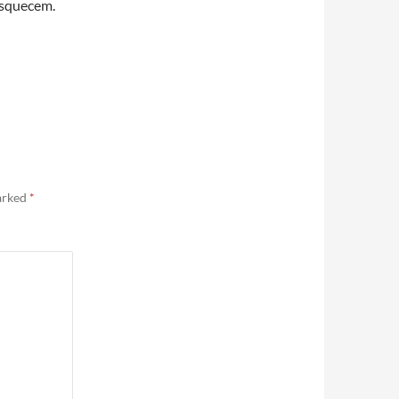
esquecem.
marked
*