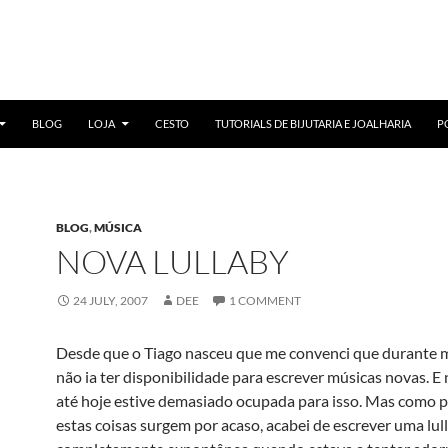
BLOG
LOJA
CESTO
TUTORIALS DE BIJUTARIA E JOALHARIA
P
BLOG
,
MÚSICA
NOVA LULLABY
24 JULY, 2007
DEE
1 COMMENT
Desde que o Tiago nasceu que me convenci que durante 
não ia ter disponibilidade para escrever músicas novas. E
até hoje estive demasiado ocupada para isso. Mas como p
estas coisas surgem por acaso, acabei de escrever uma lul