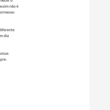
mecer o
assim não é
adormeceu
diferente
um dia
coisas
pre.