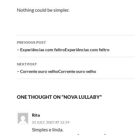
Nothing could be simpler.
Post
PREVIOUS POST
navigation
– Experiências com feltroExperiências com feltro
NEXT POST
– Corrente ouro velhoCorrente ouro velho
ONE THOUGHT ON “NOVA LULLABY”
Rita
25 JULY, 2007 AT 12:19
Simples e linda.