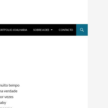
ORTFOLIO JOALHARIA
SOBRE A DEE
CONTACTO
muito tempo
 na verdade
or vezes
laby