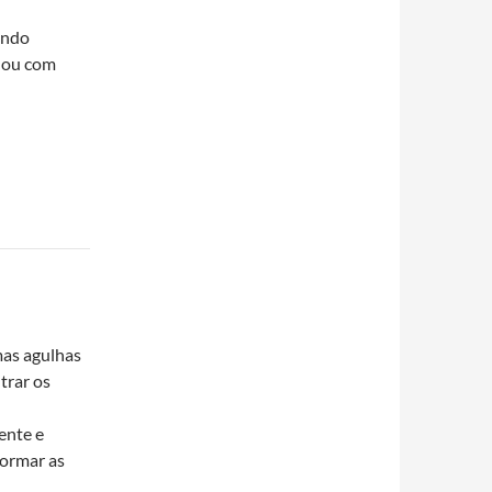
ando
o ou com
mas agulhas
trar os
ente e
formar as