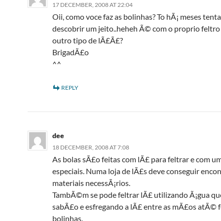
17 DECEMBER, 2008 AT 22:04
Oii, como voce faz as bolinhas? To hÃ¡ meses tent
descobrir um jeito..heheh Ã© com o proprio feltr
outro tipo de lÃ£Ã£?
BrigadÃ£o
^^
REPLY
dee
18 DECEMBER, 2008 AT 7:08
As bolas sÃ£o feitas com lÃ£ para feltrar e com u
especiais. Numa loja de lÃ£s deve conseguir encon
materiais necessÃ¡rios.
TambÃ©m se pode feltrar lÃ£ utilizando Ã¡gua qu
sabÃ£o e esfregando a lÃ£ entre as mÃ£os atÃ© 
bolinhas.