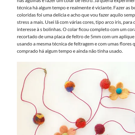
nas agulhas e fazer um colar de feltro. Já queria experime
técnica há algum tempo e realmente é viciante. Fazer as b
coloridas foi uma delicia e acho que vou fazer aquilo semp
stress a mais. Usei lã com várias cores, tipo arco iris, para
interesse à s bolinhas. O colar ficou completo com um co
recortado de uma placa de feltro de 5mm com um aplique 
usando a mesma técnica de feltragem e com umas flores q
comprado há algum tempo e ainda não tinha usado.