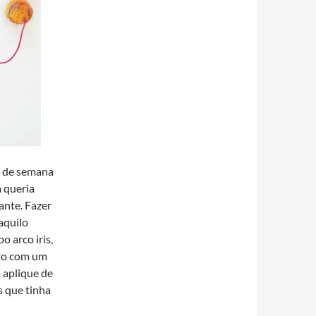
m de semana
á queria
ante. Fazer
 aquilo
o arco iris,
eto com um
 aplique de
s que tinha