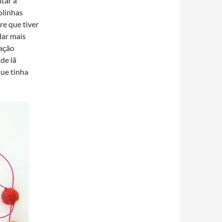
ntar a
olinhas
re que tiver
 dar mais
ração
de lã
ue tinha