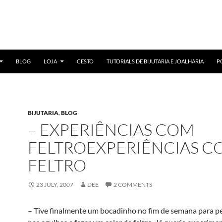
BLOG
LOJA
CESTO
TUTORIALS DE BIJUTARIA E JOALHARIA
P
BIJUTARIA
,
BLOG
– EXPERIÊNCIAS COM
FELTROEXPERIÊNCIAS C
FELTRO
23 JULY, 2007
DEE
2 COMMENTS
– Tive finalmente um bocadinho no fim de semana para pe