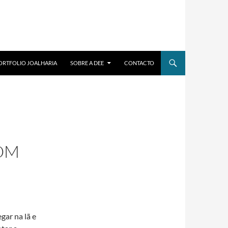
ORTFOLIO JOALHARIA
SOBRE A DEE
CONTACTO
OM
gar na lã e