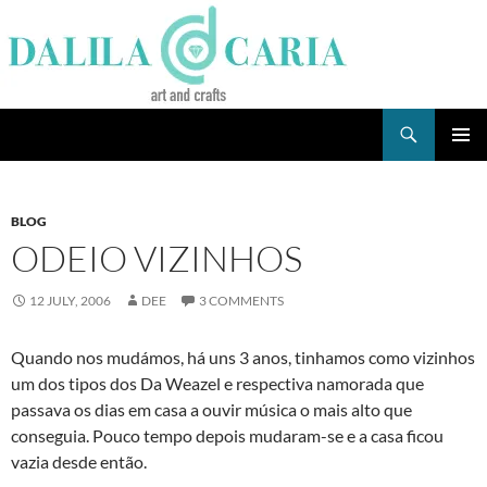
Skip
to
content
Search
Dee's Life
PRIMAR
MENU
BLOG
ODEIO VIZINHOS
12 JULY, 2006
DEE
3 COMMENTS
Quando nos mudámos, há uns 3 anos, tinhamos como vizinhos
um dos tipos dos Da Weazel e respectiva namorada que
passava os dias em casa a ouvir música o mais alto que
conseguia. Pouco tempo depois mudaram-se e a casa ficou
vazia desde então.