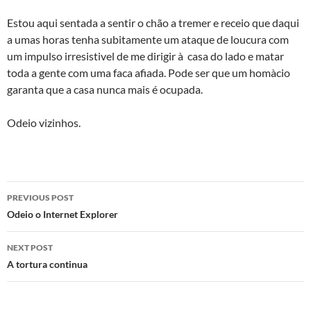
Estou aqui sentada a sentir o chão a tremer e receio que daqui
a umas horas tenha subitamente um ataque de loucura com
um impulso irresistivel de me dirigir à casa do lado e matar
toda a gente com uma faca afiada. Pode ser que um homà­cio
garanta que a casa nunca mais é ocupada.
Odeio vizinhos.
Post
PREVIOUS POST
navigation
Odeio o Internet Explorer
NEXT POST
A tortura continua