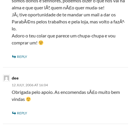
somos donos e senhores, podemos dizer o que nos vai na
alma e que quer lÃª, quem nÃ£o quer muda-se!
JÃ¡ tive oportunidade de te mandar um mail a dar os
ParabÃ©ns pelos trabalhos e pela loja, mas volto a fazÃª-
lo.
Adoro o teu colar que parece um chupa-chupa e vou
comprar um!
REPLY
dee
12 JULY, 2006 AT 16:04
Obrigada pelo apoio. As encomendas sÃ£o muito bem
vindas
REPLY