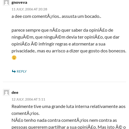
gnoveva
11 JULY, 2006 AT 20:28
a dee com comentÃ¡rios.. assusta um bocado..
parece sempre que nÃ£o quer saber da opiniÃ£o de
ninguÃ©m, que ninguÃ©m devia ter opiniÃ£o, que dar
opiniÃ£o Ã© infringir regras e atormentar a sua
privacidade.. mas eu arrisco a dizer que gosto dos bonecos.
REPLY
dee
12 JULY, 2006 AT 5:11
Realmente tive uma grande luta interna relativamente aos
comentÃ¡rios.
NÃ£o tenho nada contra comentÃ¡rios nem contra as
pessoas quererem partilhar a sua opiniÃ£o. Mas isto Ã© o