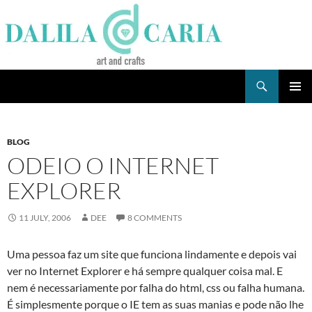
Skip
to
content
Search
Dee's Life
PRIMAR
MENU
BLOG
ODEIO O INTERNET
EXPLORER
11 JULY, 2006
DEE
8 COMMENTS
Uma pessoa faz um site que funciona lindamente e depois vai
ver no Internet Explorer e há sempre qualquer coisa mal. E
nem é necessariamente por falha do html, css ou falha humana.
É simplesmente porque o IE tem as suas manias e pode não lhe