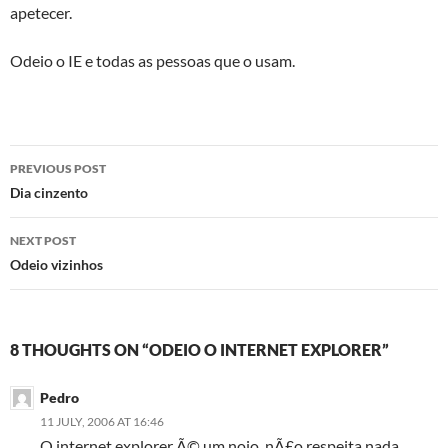
apetecer.
Odeio o IE e todas as pessoas que o usam.
Post
PREVIOUS POST
navigation
Dia cinzento
NEXT POST
Odeio vizinhos
8 THOUGHTS ON “ODEIO O INTERNET EXPLORER”
Pedro
11 JULY, 2006 AT 16:46
O internet explorer Ã© um nojo, nÃ£o respeita nada,