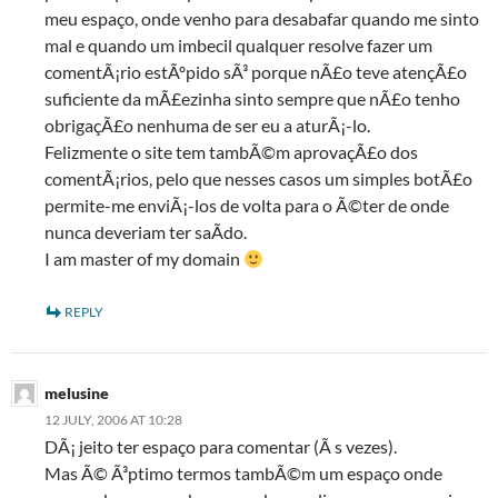
meu espaço, onde venho para desabafar quando me sinto
mal e quando um imbecil qualquer resolve fazer um
comentÃ¡rio estÃºpido sÃ³ porque nÃ£o teve atençÃ£o
suficiente da mÃ£ezinha sinto sempre que nÃ£o tenho
obrigaçÃ£o nenhuma de ser eu a aturÃ¡-lo.
Felizmente o site tem tambÃ©m aprovaçÃ£o dos
comentÃ¡rios, pelo que nesses casos um simples botÃ£o
permite-me enviÃ¡-los de volta para o Ã©ter de onde
nunca deveriam ter saÃ­do.
I am master of my domain
REPLY
melusine
12 JULY, 2006 AT 10:28
DÃ¡ jeito ter espaço para comentar (Ã s vezes).
Mas Ã© Ã³ptimo termos tambÃ©m um espaço onde