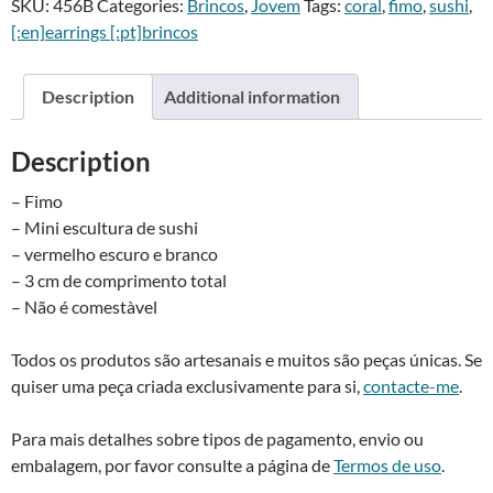
SKU:
456B
Categories:
Brincos
,
Jovem
Tags:
coral
,
fimo
,
sushi
,
de
e
[:en]earrings [:pt]brincos
atum
r
-
n
Tuna
a
Description
Additional information
nigiri
t
sushi
i
Description
earrings
v
quantity
e
– Fimo
:
– Mini escultura de sushi
– vermelho escuro e branco
– 3 cm de comprimento total
– Não é comestà­vel
Todos os produtos são artesanais e muitos são peças únicas. Se
quiser uma peça criada exclusivamente para si,
contacte-me
.
Para mais detalhes sobre tipos de pagamento, envio ou
embalagem, por favor consulte a página de
Termos de uso
.