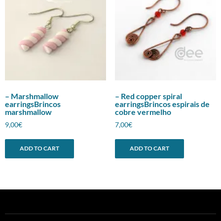
– Marshmallow
– Red copper spiral
earringsBrincos
earringsBrincos espirais de
marshmallow
cobre vermelho
9,00
€
7,00
€
ADD TO CART
ADD TO CART