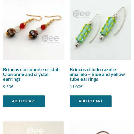
Brincos cloisonné e cristal –
Brincos cilindro azul e
Cloisonné and crystal
amarelo – Blue and yellow
earrings
tube earrings
9,50
€
11,00
€
ADD TO CART
ADD TO CART