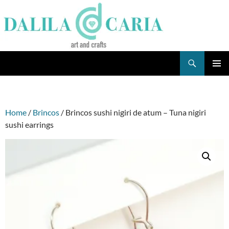
Skip
to
content
Search
Dee's Life
PRIMAR
MENU
Home
/
Brincos
/ Brincos sushi nigiri de atum – Tuna nigiri
sushi earrings