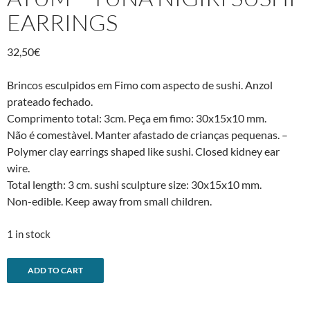
EARRINGS
32,50
€
Brincos esculpidos em Fimo com aspecto de sushi. Anzol
prateado fechado.
Comprimento total: 3cm. Peça em fimo: 30x15x10 mm.
Não é comestà­vel. Manter afastado de crianças pequenas. –
Polymer clay earrings shaped like sushi. Closed kidney ear
wire.
Total length: 3 cm. sushi sculpture size: 30x15x10 mm.
Non-edible. Keep away from small children.
1 in stock
Brincos
A
ADD TO CART
sushi
l
nigiri
t