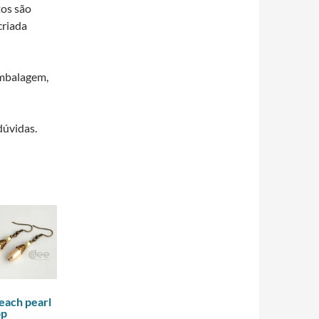
tos são
criada
embalagem,
dúvidas.
each pearl
op