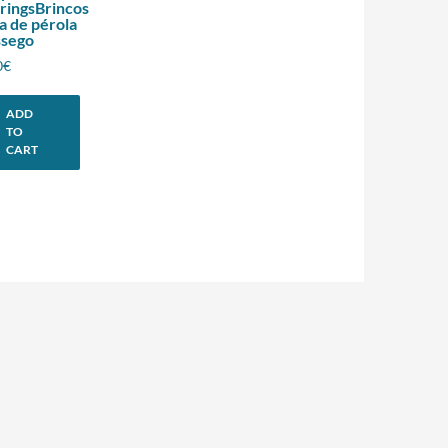
ringsBrincos
a de pérola
ssego
0
€
ADD
TO
CART