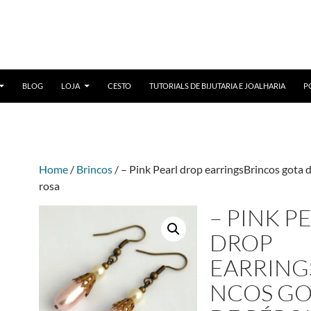
BLOG
LOJA
CESTO
TUTORIALS DE BIJUTARIA E JOALHARIA
P
Home
/
Brincos
/ – Pink Pearl drop earringsBrincos gota 
rosa
– PINK P
DROP
EARRING
NCOS GO