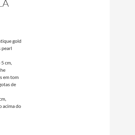
LA
ntique gold
s pearl
 5 cm,
the
os em tom
gotas de
.
cm,
o acima do