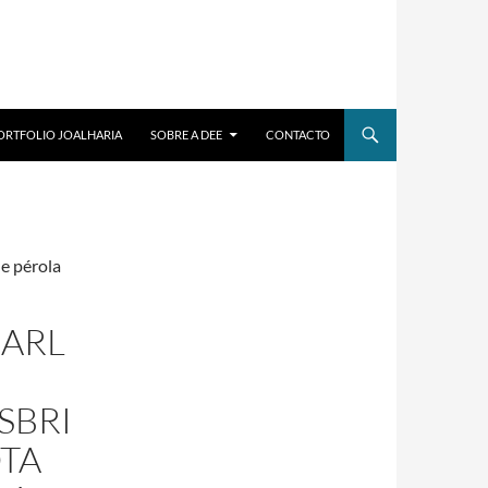
ORTFOLIO JOALHARIA
SOBRE A DEE
CONTACTO
de pérola
EARL
SBRI
TA