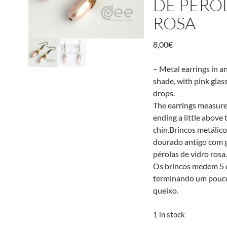
DE PÉRO
ROSA
8,00
€
– Metal earrings in a
shade, with pink glas
drops.
The earrings measure
ending a little above 
chin.Brincos metálic
dourado antigo com 
pérolas de vidro rosa
Os brincos medem 5 
terminando um pouc
queixo.
1 in stock