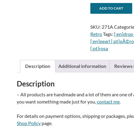
-
ADD TO CART
Pink
l
Pearl
SKU:
271A
Categori
drop
Retro
Tags:
[:en]drop
earringsBrincos
[:en]pearl [:pt]pÃ©ro
gota
[:pt]rosa
de
pérola
rosa
i
Description
Additional information
Reviews 
quantity
Description
:
– All products are handmade and a lot of them are one of a
you want something made just for you,
contact me
.
For details on payment options, shipping or packages, pl
Shop Policy
page.