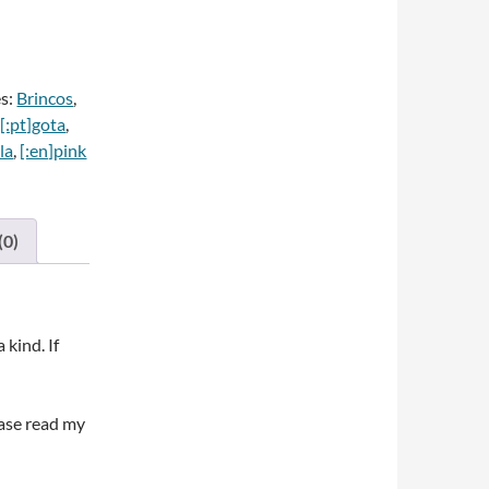
A
t
es:
Brincos
,
e
 [:pt]gota
,
r
la
,
[:en]pink
n
a
t
(0)
v
e
 kind. If
ease read my