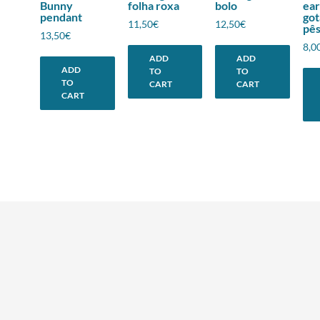
Bunny
folha roxa
bolo
ear
pendant
got
11,50
€
12,50
€
pê
13,50
€
8,0
ADD
ADD
ADD
TO
TO
TO
CART
CART
CART