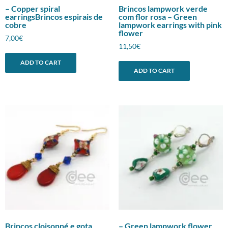
– Copper spiral
Brincos lampwork verde
earringsBrincos espirais de
com flor rosa – Green
cobre
lampwork earrings with pink
flower
7,00
€
11,50
€
ADD TO CART
ADD TO CART
Brincos cloisonné e gota
– Green lampwork flower