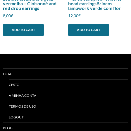
vermelha – Cloisonné and
bead earringsBrincos
red drop earrings
lampwork verde com flor
8,00
€
12,00
€
ADD TO CART
ADD TO CART
LOJA
CESTO
A MINHA CONTA
TERMOS DE USO
LOGOUT
BLOG