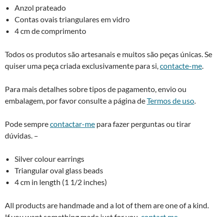
earrings
e
Anzol prateado
quantity
:
Contas ovais triangulares em vidro
4 cm de comprimento
Todos os produtos são artesanais e muitos são peças únicas. Se
quiser uma peça criada exclusivamente para si,
contacte-me
.
Para mais detalhes sobre tipos de pagamento, envio ou
embalagem, por favor consulte a página de
Termos de uso
.
Pode sempre
contactar-me
para fazer perguntas ou tirar
dúvidas. –
Silver colour earrings
Triangular oval glass beads
4 cm in length (1 1/2 inches)
All products are handmade and a lot of them are one of a kind.
If you want something made just for you,
contact me
.