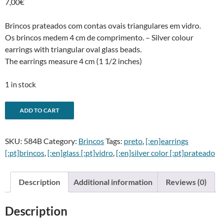
7,00
€
Brincos prateados com contas ovais triangulares em vidro.
Os brincos medem 4 cm de comprimento. – Silver colour
earrings with triangular oval glass beads.
The earrings measure 4 cm (1 1/2 inches)
1 in stock
Brincos
A
ADD TO CART
conta
l
triangular
t
SKU:
584B
Category:
Brincos
Tags:
preto
,
[:en]earrings
oval
e
[:pt]brincos
,
[:en]glass [:pt]vidro
,
[:en]silver color [:pt]prateado
preta
r
-
n
Triangular
a
Description
Additional information
Reviews (0)
oval
t
black
i
Description
bead
v