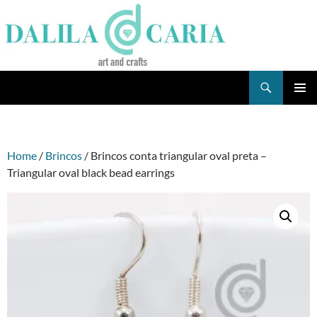
Skip
to
content
Search
Dee's Life
PRIMAR
MENU
Home
/
Brincos
/ Brincos conta triangular oval preta –
Triangular oval black bead earrings