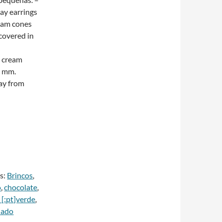
ay earrings
ream cones
covered in
e cream
5 mm.
ay from
A
t
s:
Brincos
,
e
o
,
chocolate
,
r
 [:pt]verde
,
n
elado
a