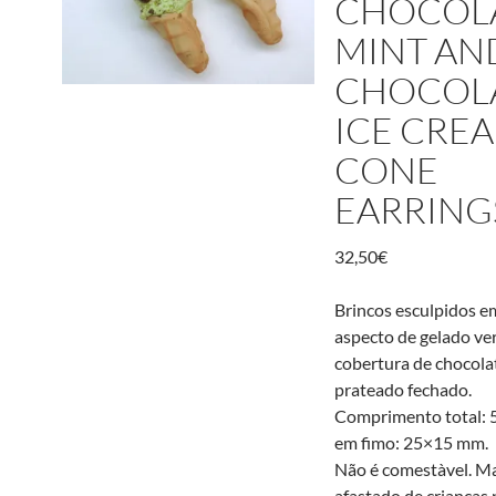
CHOCOLA
MINT AN
CHOCOL
ICE CRE
CONE
EARRING
32,50
€
Brincos esculpidos 
aspecto de gelado v
cobertura de chocola
prateado fechado.
Comprimento total: 
em fimo: 25×15 mm.
Não é comestà­vel. M
afastado de crianças