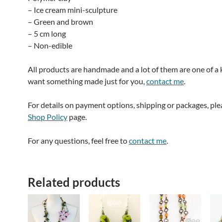
– Ice cream mini-sculpture
– Green and brown
– 5 cm long
– Non-edible
All products are handmade and a lot of them are one of a k
want something made just for you,
contact me
.
For details on payment options, shipping or packages, pl
Shop Policy
page.
For any questions, feel free to
contact me
.
Related products