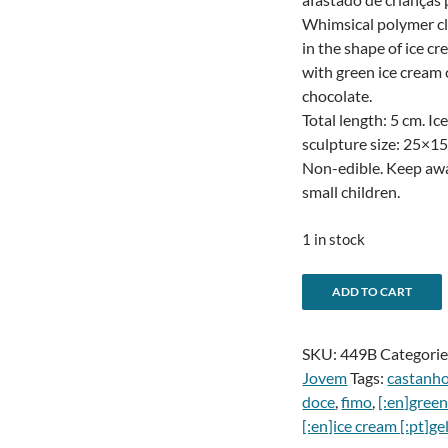
Whimsical polymer cl
in the shape of ice c
with green ice cream 
chocolate.
Total length: 5 cm. Ic
sculpture size: 25×1
Non-edible. Keep aw
small children.
1 in stock
Brincos
ADD TO CART
cone
l
de
SKU:
449B
Categorie
gelado
Jovem
Tags:
castanh
menta
doce
,
fimo
,
[:en]green
e
[:en]ice cream [:pt]g
chocolate