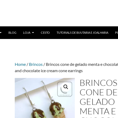
BLOG
LOJA
CESTO
TUTORIALS DE BIJUTARIA E JOALHARIA
P
Home
/
Brincos
/ Brincos cone de gelado menta e chocola
and chocolate ice cream cone earrings
BRINCOS
CONE DE
GELADO
MENTA E