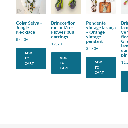
Colar Selva –
Brincos flor
Pendente
Bri
Jungle
em botão –
vintage laranja
la
Necklace
Flower bud
– Orange
ve
earrings
vintage
flo
82,50
€
pendant
Gr
12,50
€
la
32,50
€
ear
ADD
pin
ADD
TO
11,
ADD
TO
CART
TO
CART
CART