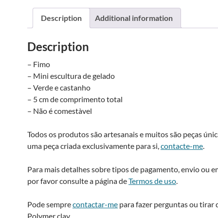
-
Mint
i
Description
Additional information
and
chocolate
Description
ice
:
cream
– Fimo
cone
– Mini escultura de gelado
earrings
– Verde e castanho
quantity
– 5 cm de comprimento total
– Não é comestà­vel
Todos os produtos são artesanais e muitos são peças única
uma peça criada exclusivamente para si,
contacte-me
.
Para mais detalhes sobre tipos de pagamento, envio ou 
por favor consulte a página de
Termos de uso
.
Pode sempre
contactar-me
para fazer perguntas ou tirar 
Polymer clay