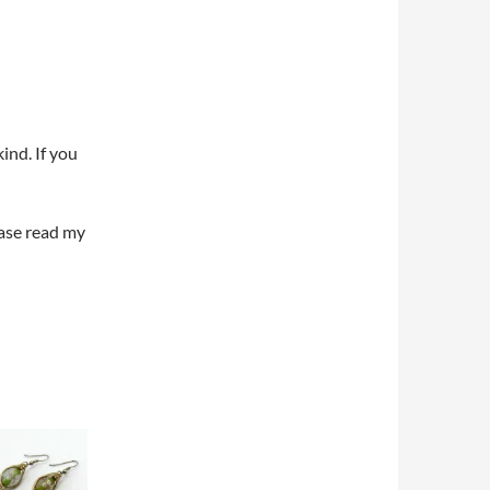
ind. If you
ease read my