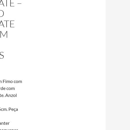
TE –
D
ATE
AM
S
em Fimo com
erde com
te. Anzol
5cm. Peça
anter
 pequenas. –