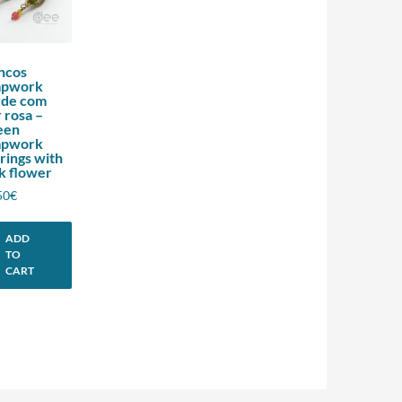
ncos
mpwork
rde com
r rosa –
een
mpwork
rings with
k flower
50
€
ADD
TO
CART