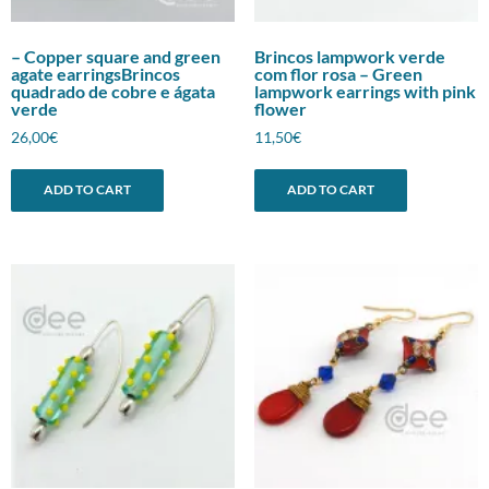
– Copper square and green
Brincos lampwork verde
agate earringsBrincos
com flor rosa – Green
quadrado de cobre e ágata
lampwork earrings with pink
verde
flower
26,00
€
11,50
€
ADD TO CART
ADD TO CART