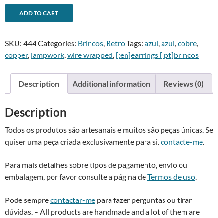
Brincos
A
ADD TO CART
ânfora
l
azul
t
SKU:
444
Categories:
Brincos
,
Retro
Tags:
azul
,
azul
,
cobre
,
-
e
copper
,
lampwork
,
wire wrapped
,
[:en]earrings [:pt]brincos
Blue
r
amphora
n
earrings
a
Description
Additional information
Reviews (0)
quantity
t
i
Description
v
e
Todos os produtos são artesanais e muitos são peças únicas. Se
:
quiser uma peça criada exclusivamente para si,
contacte-me
.
Para mais detalhes sobre tipos de pagamento, envio ou
embalagem, por favor consulte a página de
Termos de uso
.
Pode sempre
contactar-me
para fazer perguntas ou tirar
dúvidas. – All products are handmade and a lot of them are