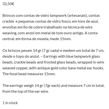
32,50
€
Brincos com contas de vidro lampwork (artesanais), contas
crackle e pequenas contas de vidro fosco, em tons de azul,
envoltas em fio de cobre trabalhado na técnica de wire
weaving, com anzol em metal de tom ouro antigo. A conta
central, em forma de moeda, mede 15mm.
Os brincos pesam 14 gr (7 gr cada) e medem um total de 7 cm,
desde o topo do anzol. – Earrings with blue lampwork glass
beads, crackle beads and frosted glass beads, wrapped in wire
weaved copper, with antique gold color base metal ear hooks.
The focal bead measures 15mm.
The earrings weigh 14 gr (7gr each) and measure 7 cm in total,
from the top of the ear wire.
1 in stock