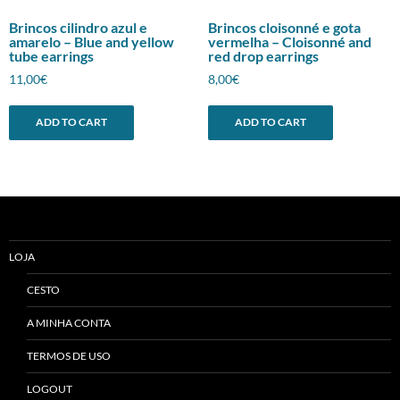
Brincos cilindro azul e
Brincos cloisonné e gota
amarelo – Blue and yellow
vermelha – Cloisonné and
tube earrings
red drop earrings
11,00
€
8,00
€
ADD TO CART
ADD TO CART
LOJA
CESTO
A MINHA CONTA
TERMOS DE USO
LOGOUT