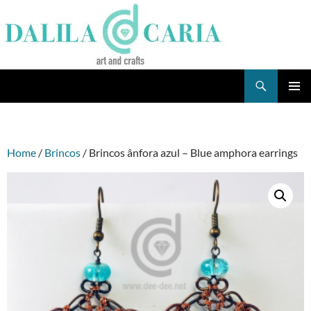
Skip
to
content
Search
Dee's Life
PRIMAR
MENU
Home
/
Brincos
/ Brincos ânfora azul – Blue amphora earrings