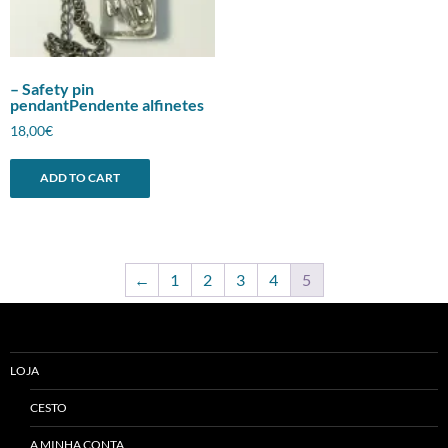
– Safety pin
pendantPendente alfinetes
18,00
€
ADD TO CART
←
1
2
3
4
5
LOJA
CESTO
A MINHA CONTA