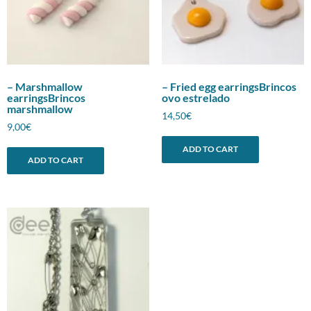
– Marshmallow
– Fried egg earringsBrincos
earringsBrincos
ovo estrelado
marshmallow
14,50
€
9,00
€
ADD TO CART
ADD TO CART