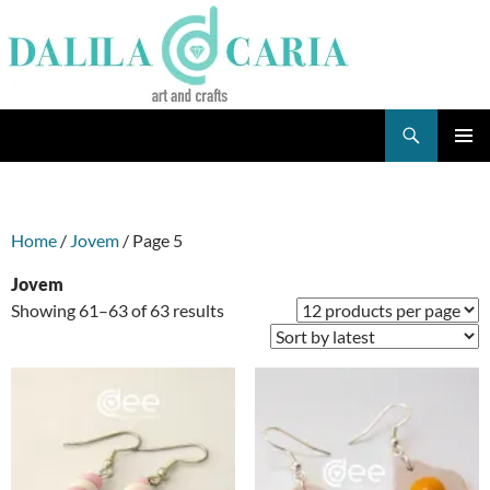
Skip
to
content
Search
Dee's Life
PRIMAR
MENU
Home
/
Jovem
/ Page 5
Jovem
Sorted
Showing 61–63 of 63 results
by
latest