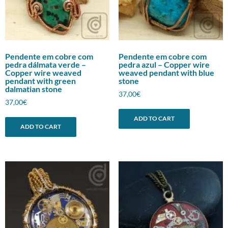
Pendente em cobre com
Pendente em cobre com
pedra dálmata verde –
pedra azul – Copper wire
Copper wire weaved
weaved pendant with blue
pendant with green
stone
dalmatian stone
37,00
€
37,00
€
ADD TO CART
ADD TO CART