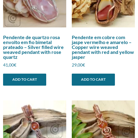
Pendente de quartzo rosa
Pendente em cobre com
envolto em fio bimetal
jaspe vermelho e amarelo –
prateado – Silver filled wire
Copper wire weaved
weaved pendant with rose
pendant with red and yellow
quartz
jasper
41,00
€
29,00
€
ADD TO CART
ADD TO CART