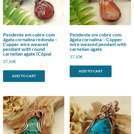
Pendente em cobre com
Pendente em cobre com
ágata cornalina redonda –
ágata cornalina – Copper
Copper wire weaved
wire weaved pendant with
pendant with round
carnelian agate
carnelian agate (Cópia)
37,50
€
37,50
€
ADD TO CART
ADD TO CART