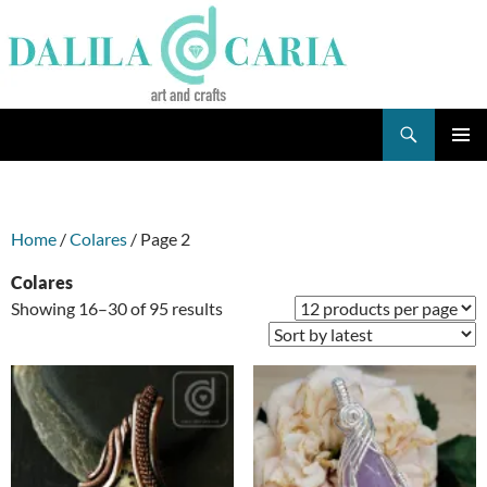
Skip
to
content
Search
Dee's Life
PRIMAR
MENU
Home
/
Colares
/ Page 2
Colares
Sorted
Showing 16–30 of 95 results
by
latest