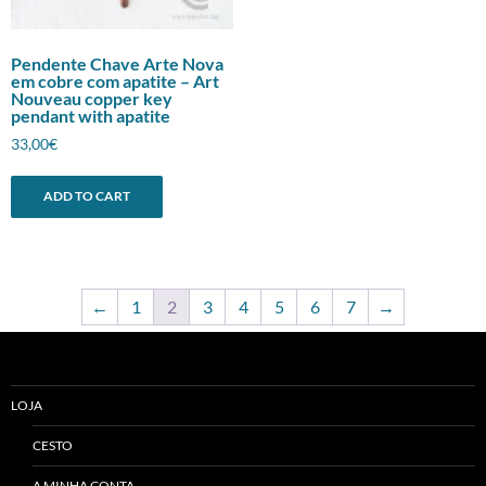
Pendente Chave Arte Nova
em cobre com apatite – Art
Nouveau copper key
pendant with apatite
33,00
€
ADD TO CART
←
1
2
3
4
5
6
7
→
LOJA
CESTO
A MINHA CONTA