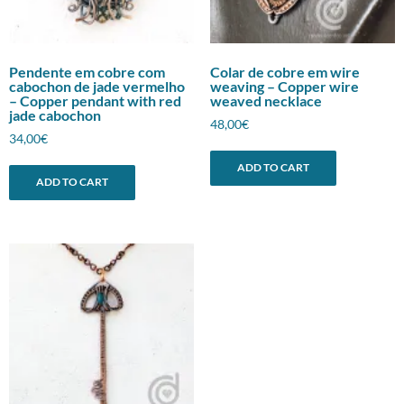
Pendente em cobre com
Colar de cobre em wire
cabochon de jade vermelho
weaving – Copper wire
– Copper pendant with red
weaved necklace
jade cabochon
48,00
€
34,00
€
ADD TO CART
ADD TO CART