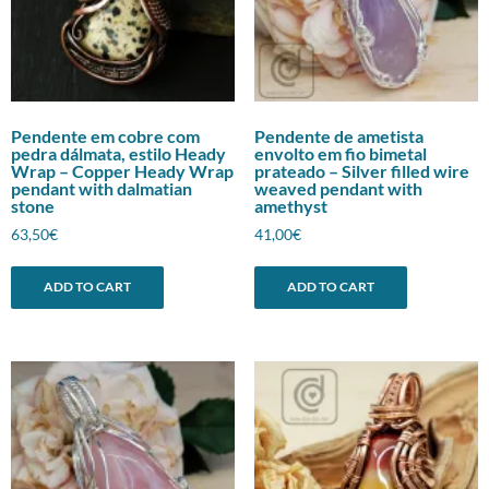
Pendente em cobre com
Pendente de ametista
pedra dálmata, estilo Heady
envolto em fio bimetal
Wrap – Copper Heady Wrap
prateado – Silver filled wire
pendant with dalmatian
weaved pendant with
stone
amethyst
63,50
€
41,00
€
ADD TO CART
ADD TO CART