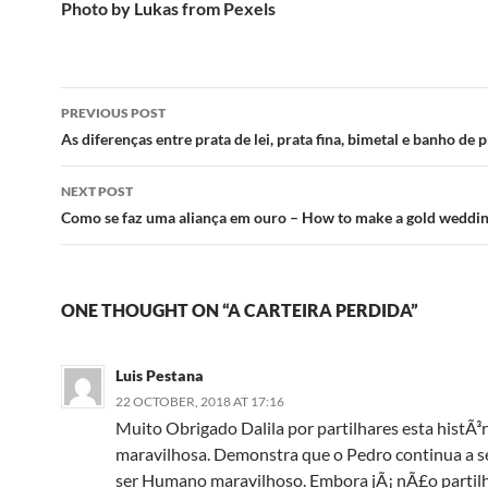
Photo by Lukas from Pexels
Post
PREVIOUS POST
navigation
As diferenças entre prata de lei, prata fina, bimetal e banho de 
NEXT POST
Como se faz uma aliança em ouro – How to make a gold weddi
ONE THOUGHT ON “A CARTEIRA PERDIDA”
Luis Pestana
22 OCTOBER, 2018 AT 17:16
Muito Obrigado Dalila por partilhares esta histÃ³r
maravilhosa. Demonstra que o Pedro continua a s
ser Humano maravilhoso. Embora jÃ¡ nÃ£o partilh