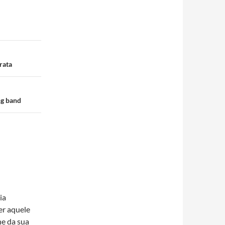
prata
ng band
ia
er aquele
e da sua