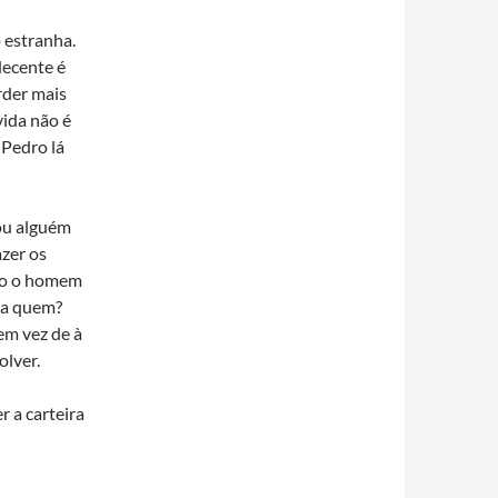
 estranha.
ecente é
rder mais
vida não é
O Pedro lá
ou alguém
azer os
ino o homem
r a quem?
em vez de à
olver.
r a carteira