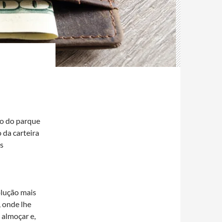
ão do parque
 da carteira
is
lução mais
, onde lhe
 almoçar e,