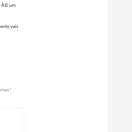
e Ã© um
ente vais
marked
*