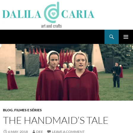
Skip
to
content
Search
Dee's Life
PRIMAR
MENU
BLOG
,
FILMES E SÉRIES
THE HANDMAID’S TALE
6 MAY, 2018
DEE
LEAVE A COMMENT