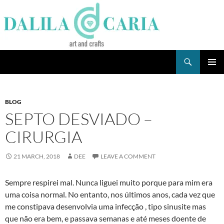
Skip
to
content
Search
Dee's Life
PRIMAR
MENU
BLOG
SEPTO DESVIADO –
CIRURGIA
21 MARCH, 2018
DEE
LEAVE A COMMENT
Sempre respirei mal. Nunca liguei muito porque para mim era
uma coisa normal. No entanto, nos últimos anos, cada vez que
me constipava desenvolvia uma infecção , tipo sinusite mas
que não era bem, e passava semanas e até meses doente de