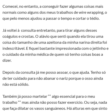
Comecei, no entanto, a conseguir fazer algumas coisas mais
normais como alguns dos meus trabalhos de wire wrapping, o
que pelo menos ajudou a passar o tempo e cortar o tédio.
Já voltei à consulta entretanto, para tirar alguns desses
coágulos e crostas. O alà­vio que senti quando ela tirou uma
coisa do tamanho de uma azeitona da minha narina direita foi
indescrità­vel. E fiquei bastante impressionada com o jeitinho e
o cuidado da minha médica de quem só tenho coisas boas a
dizer.
Depois da consulta já me posso assoar, o que ajuda. Tenho só
de ter cuidado para não abanar o nariz porque o osso ainda
não está sólido.
Também já posso martelar ““ algo essencial para o meu
trabalho ““ mas ainda não posso fazer exercí­cio. Ou seja, nada
que faça dilatar os vasos sanguà­neos. Há alturas em que sinto