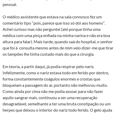
pessoal.
O médico assistente que estava na sala connosco fez um
comentário tipo “pois, parece que isso só dói aos homens”.
Achei curioso mas não perguntei (até porque tinha uma
médica com uma pinça enfiada na minha narina e não era boa
altura para falar). Mais tarde, quando saà­ do hospital, o senhor
que foi à consulta mesmo antes de mim veio dizer-me que tirar
os tampões lhe tinha custado mais do que a cirurgia.
Em teoria, a partir daqui, já podia respirar pelo nariz.
Infelizmente, como o nariz estava todo em ferido por dentro,
forma constantemente coágulos enormes e crostas que
bloqueiam a passagem do ar, portanto não melhorou muito.
Como ainda por cima não me podia assoar para não fazer
aquilo sangrar mais, continuou a ser uma recuperação
desagradável, semelhante a ter uma bruta constipação ou um
herpes que deixou o interior do nariz todo ferido. O gelo ajuda