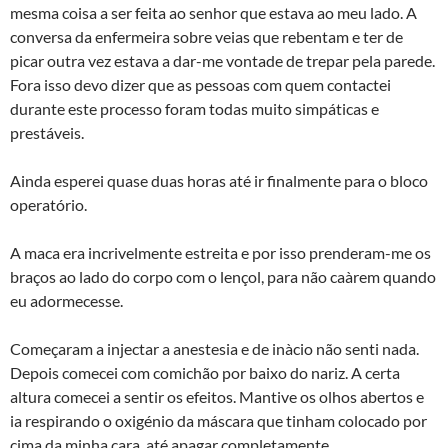
mesma coisa a ser feita ao senhor que estava ao meu lado. A
conversa da enfermeira sobre veias que rebentam e ter de
picar outra vez estava a dar-me vontade de trepar pela parede.
Fora isso devo dizer que as pessoas com quem contactei
durante este processo foram todas muito simpáticas e
prestáveis.
Ainda esperei quase duas horas até ir finalmente para o bloco
operatório.
A maca era incrivelmente estreita e por isso prenderam-me os
braços ao lado do corpo com o lençol, para não caà­rem quando
eu adormecesse.
Começaram a injectar a anestesia e de inà­cio não senti nada.
Depois comecei com comichão por baixo do nariz. A certa
altura comecei a sentir os efeitos. Mantive os olhos abertos e
ia respirando o oxigénio da máscara que tinham colocado por
cima da minha cara, até apagar completamente.