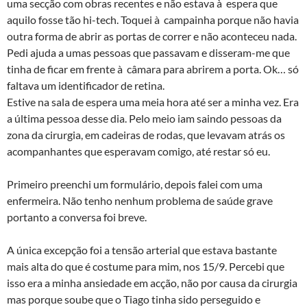
uma secção com obras recentes e não estava à espera que
aquilo fosse tão hi-tech. Toquei à campainha porque não havia
outra forma de abrir as portas de correr e não aconteceu nada.
Pedi ajuda a umas pessoas que passavam e disseram-me que
tinha de ficar em frente à câmara para abrirem a porta. Ok… só
faltava um identificador de retina.
Estive na sala de espera uma meia hora até ser a minha vez. Era
a última pessoa desse dia. Pelo meio iam saindo pessoas da
zona da cirurgia, em cadeiras de rodas, que levavam atrás os
acompanhantes que esperavam comigo, até restar só eu.
Primeiro preenchi um formulário, depois falei com uma
enfermeira. Não tenho nenhum problema de saúde grave
portanto a conversa foi breve.
A única excepção foi a tensão arterial que estava bastante
mais alta do que é costume para mim, nos 15/9. Percebi que
isso era a minha ansiedade em acção, não por causa da cirurgia
mas porque soube que o Tiago tinha sido perseguido e