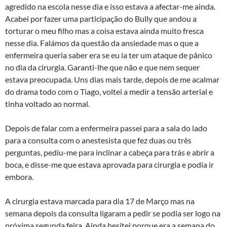
agredido na escola nesse dia e isso estava a afectar-me ainda.
Acabei por fazer uma participação do Bully que andou a
torturar o meu filho mas a coisa estava ainda muito fresca
nesse dia. Falámos da questão da ansiedade mas o que a
enfermeira queria saber era se eu ia ter um ataque de pânico
no dia da cirurgia. Garanti-lhe que não e que nem sequer
estava preocupada. Uns dias mais tarde, depois de me acalmar
do drama todo com o Tiago, voltei a medir a tensão arterial e
tinha voltado ao normal.
Depois de falar com a enfermeira passei para a sala do lado
para a consulta com o anestesista que fez duas ou três
perguntas, pediu-me para inclinar a cabeça para trás e abrir a
boca, e disse-me que estava aprovada para cirurgia e podia ir
embora.
A cirurgia estava marcada para dia 17 de Março mas na
semana depois da consulta ligaram a pedir se podia ser logo na
próxima segunda feira. Ainda hesitei porque era a semana do