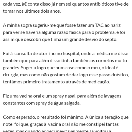
cada vez. à€ conta disso já nem sei quantos antibióticos tive de
tomar nos últimos dois anos.
A minha sogra sugeriu-me que fosse fazer um TAC ao nariz
para ver se haveria alguma razão fà­sica para o problema, e foi
assim que descobri que tinha um grande desvio do septo.
Fui à consulta de otorrino no hospital, onde a médica me disse
também que para além disso tinha também os cornetos muito
grandes. Sugeriu logo que num caso como o meu, o ideal é
cirurgia, mas como não gostam de dar logo esse passo drástico,
tentámos primeiro tratamento através de medicação.
Fiz uma vacina oral e um spray nasal, para além de lavagens
constantes com spray de água salgada.
Como esperado, o resultado foi mà­nimo. A única alteração que
notei foi que, graças à vacina oral não me constipei tantas
vezes, mas quando adoeci inevitavelmente, lá voltou a