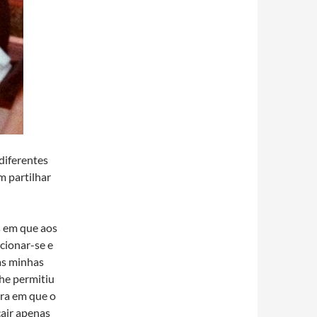
diferentes
em partilhar
os em que aos
cionar-se e
as minhas
lhe permitiu
ura em que o
cair apenas