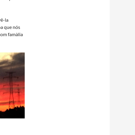
vê-la
oa que nós
om famà­lia