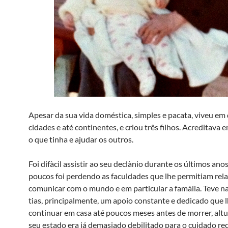
Apesar da sua vida doméstica, simples e pacata, viveu em 
cidades e até continentes, e criou três filhos. Acreditava 
o que tinha e ajudar os outros.
Foi difà­cil assistir ao seu declà­nio durante os últimos an
poucos foi perdendo as faculdades que lhe permitiam rela
comunicar com o mundo e em particular a famà­lia. Teve n
tias, principalmente, um apoio constante e dedicado que 
continuar em casa até poucos meses antes de morrer, alt
seu estado era já demasiado debilitado para o cuidado re