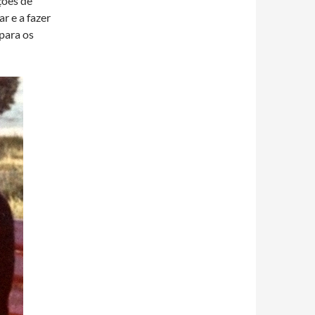
ções de
r e a fazer
 para os