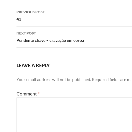
Post
PREVIOUS POST
navigation
43
NEXT POST
Pendente chave – cravação em coroa
LEAVE A REPLY
Your email address will not be published.
Required fields are 
Comment
*