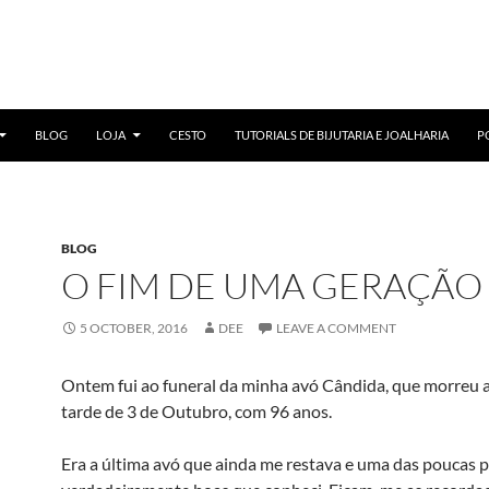
BLOG
LOJA
CESTO
TUTORIALS DE BIJUTARIA E JOALHARIA
P
BLOG
O FIM DE UMA GERAÇÃO
5 OCTOBER, 2016
DEE
LEAVE A COMMENT
Ontem fui ao funeral da minha avó Cândida, que morreu a
tarde de 3 de Outubro, com 96 anos.
Era a última avó que ainda me restava e uma das poucas 