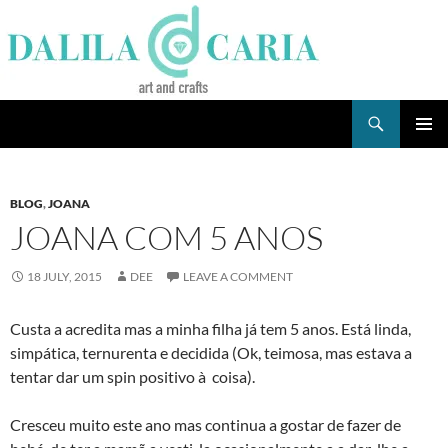
Skip
to
content
Search
Dee's Life
PRIMAR
MENU
BLOG
,
JOANA
JOANA COM 5 ANOS
18 JULY, 2015
DEE
LEAVE A COMMENT
Custa a acredita mas a minha filha já tem 5 anos. Está linda,
simpática, ternurenta e decidida (Ok, teimosa, mas estava a
tentar dar um spin positivo à coisa).
Cresceu muito este ano mas continua a gostar de fazer de