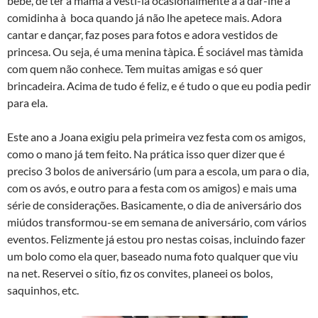
bebé, de ter a mamã a vesti-la ocasionalmente a a dar-lhe a
comidinha à boca quando já não lhe apetece mais. Adora
cantar e dançar, faz poses para fotos e adora vestidos de
princesa. Ou seja, é uma menina tà­pica. É sociável mas tà­mida
com quem não conhece. Tem muitas amigas e só quer
brincadeira. Acima de tudo é feliz, e é tudo o que eu podia pedir
para ela.
Este ano a Joana exigiu pela primeira vez festa com os amigos,
como o mano já tem feito. Na prática isso quer dizer que é
preciso 3 bolos de aniversário (um para a escola, um para o dia,
com os avós, e outro para a festa com os amigos) e mais uma
série de considerações. Basicamente, o dia de aniversário dos
miúdos transformou-se em semana de aniversário, com vários
eventos. Felizmente já estou pro nestas coisas, incluindo fazer
um bolo como ela quer, baseado numa foto qualquer que viu
na net. Reservei o sí­tio, fiz os convites, planeei os bolos,
saquinhos, etc.