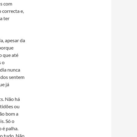
os com
correcta e,
a ter
a, apesar da
 porque
o que até
s o
 dia nunca
iúdos sentem
ue já
ts. Não há
ptidões ou
 tão bom a
s. Só o
 é palha.
ão tudo. Não