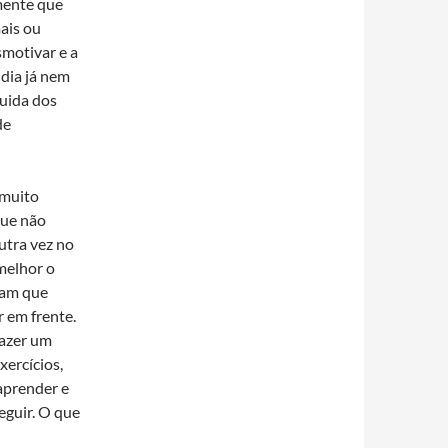
mente que
ais ou
smotivar e a
dia já nem
guida dos
de
 muito
que não
tra vez no
melhor o
ham que
r em frente.
fazer um
ercí­cios,
aprender e
eguir. O que