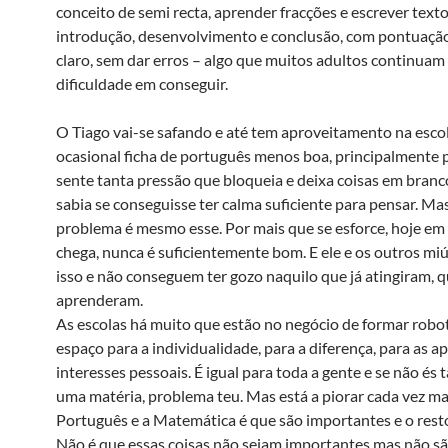
conceito de semi recta, aprender fracções e escrever text
introdução, desenvolvimento e conclusão, com pontuação 
claro, sem dar erros – algo que muitos adultos continuam 
dificuldade em conseguir.
O Tiago vai-se safando e até tem aproveitamento na escol
ocasional ficha de português menos boa, principalmente
sente tanta pressão que bloqueia e deixa coisas em branc
sabia se conseguisse ter calma suficiente para pensar. Ma
problema é mesmo esse. Por mais que se esforce, hoje em
chega, nunca é suficientemente bom. E ele e os outros m
isso e não conseguem ter gozo naquilo que já atingiram, q
aprenderam.
As escolas há muito que estão no negócio de formar robo
espaço para a individualidade, para a diferença, para as a
interesses pessoais. É igual para toda a gente e se não és
uma matéria, problema teu. Mas está a piorar cada vez mai
Português e a Matemática é que são importantes e o resto
Não é que essas coisas não sejam importantes mas não s