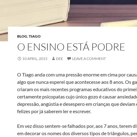
BLOG
,
TIAGO
O ENSINO ESTÁ PODRE
10 APRIL, 2015
DEE
LEAVE A COMMENT
O Tiago anda com uma pressão enorme em cima por causa
algo que nunca esperei que acontecesse aos 8 anos. Os ga
criaram os mais recentes programas educativos do primeir
certamente psicopatas cujo único gozo é causar ansiedad
depressão, angústia e desespero em crianças que deviam 
felizes por já saberem ler e escrever.
Em vez disso sentem-se falhados por, aos 7 anos, terem d
em decorar os nomes dos diversos tipos de triângulos, pe