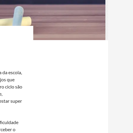
 da escola,
jos que
o ciclo são
e,
estar super
ificuldade
rceber o