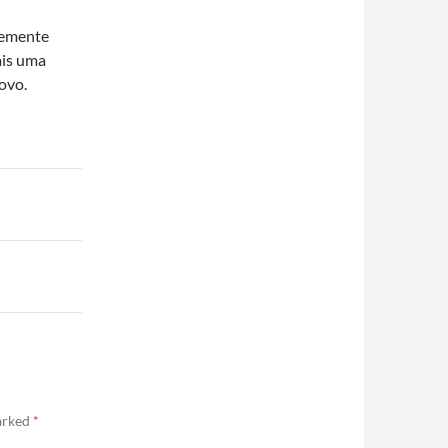
temente
ais uma
ovo.
marked
*