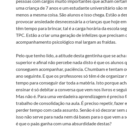
pessoas com cargos muito importantes que acham certa
uma criança de 7 anos e um estudante universitário são m
menos a mesma coisa. São alunos e isso chega. Estão a de
provocar ansiedade desnecessária a crianças que hoje em 
têm tempo para brincar, tal é a carga horária da escola se
TPC. Estão a criar uma geração de infelizes que precisam 
acompanhamento psicológico mal largam as fraldas.
Pelo que tenho lido, a atitude desta gentinha que se acha
superior e afinal não percebe nada disto é que os alunos 
conseguem acompanhar, paciência. Chumbam e tentam ou
ano seguinte. E que os professores só têm é de organizar 
tempo para conseguir dar toda a matéria. Isto porque ac
ensinar é só debitar a conversa que vem nos livros e segui
Mas não é. Para uma verdadeira aprendizagem é preciso 
trabalho de consolidação na aula. É preciso repetir, fazer ex
perder tempo com cada assunto. Senão é só decorar sem 
isso não serve para nada nem dá bases para o que vem a s
é que o paà­s ganha com uma absurdidade destas?