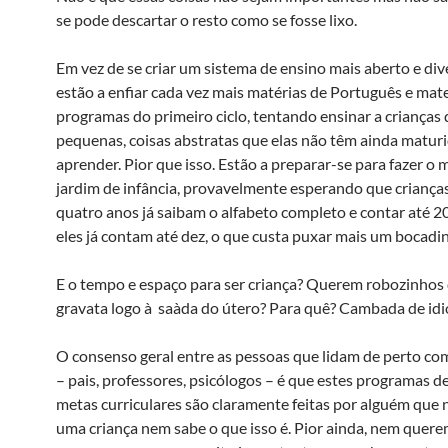
se pode descartar o resto como se fosse lixo.
Em vez de se criar um sistema de ensino mais aberto e div
estão a enfiar cada vez mais matérias de Português e mat
programas do primeiro ciclo, tentando ensinar a criança
pequenas, coisas abstratas que elas não têm ainda matur
aprender. Pior que isso. Estão a preparar-se para fazer o
jardim de infância, provavelmente esperando que crianças
quatro anos já saibam o alfabeto completo e contar até 2
eles já contam até dez, o que custa puxar mais um bocadi
E o tempo e espaço para ser criança? Querem robozinhos 
gravata logo à saà­da do útero? Para quê? Cambada de idi
O consenso geral entre as pessoas que lidam de perto co
– pais, professores, psicólogos – é que estes programas d
metas curriculares são claramente feitas por alguém que 
uma criança nem sabe o que isso é. Pior ainda, nem quere