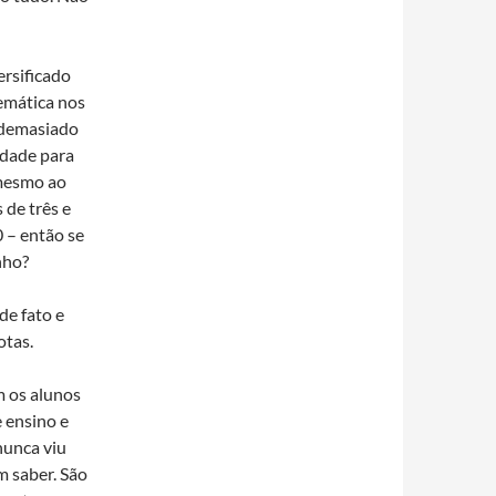
ersificado
emática nos
s demasiado
idade para
 mesmo ao
 de três e
0 – então se
nho?
de fato e
otas.
m os alunos
e ensino e
nunca viu
m saber. São