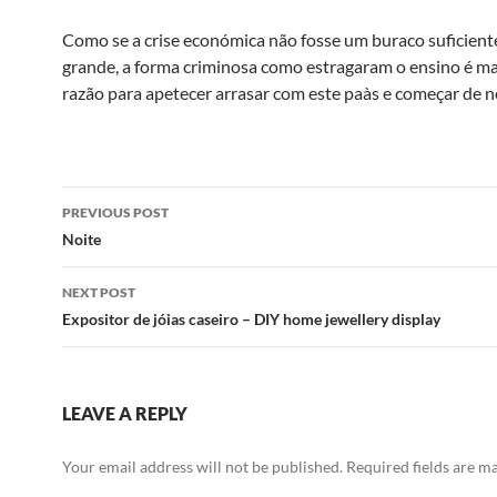
Como se a crise económica não fosse um buraco suficien
grande, a forma criminosa como estragaram o ensino é m
razão para apetecer arrasar com este paà­s e começar de n
Post
PREVIOUS POST
navigation
Noite
NEXT POST
Expositor de jóias caseiro – DIY home jewellery display
LEAVE A REPLY
Your email address will not be published.
Required fields are 