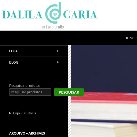
Skip
to
content
Search
Dee's Life
HOME
LOJA
BLOG
Pesquisar produtos
PESQUISAR
Loja - Bijutaria
ARQUIVO – ARCHIVES