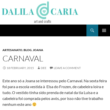
Skip
to
content
Search
Dee's Life
PRIMAR
MENU
ARTESANATO
,
BLOG
,
JOANA
CARNAVAL
18 FEBRUARY, 2015
DEE
LEAVE A COMMENT
Este ano só a Joana se interessou pelo Carnaval. Na sexta feira
foi para a escola vestida à Elsa do Frozen, de cabeleira loira e
tudo. O vestido tinha sido prenda de natal da tia Luisa e a
cabeleira foi comprada pelos avós, por isso não tive trabalho
nenhum este ano