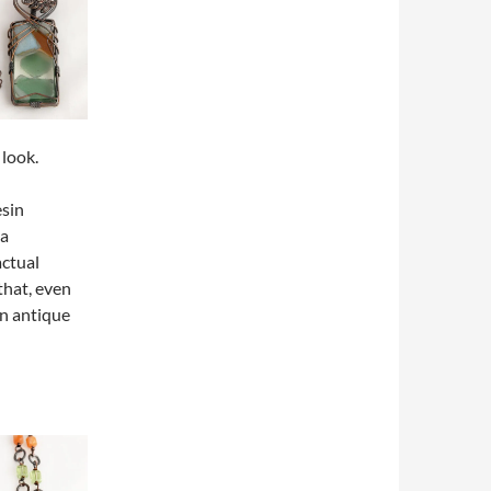
 look.
esin
 a
actual
that, even
an antique