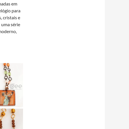
rmadas em
elógio para
cristais e
i uma série
moderno,