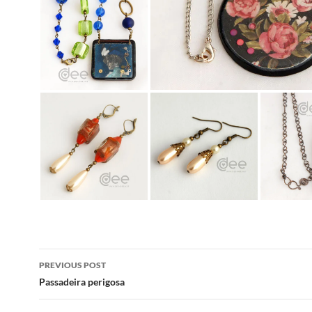
Post
PREVIOUS POST
navigation
Passadeira perigosa