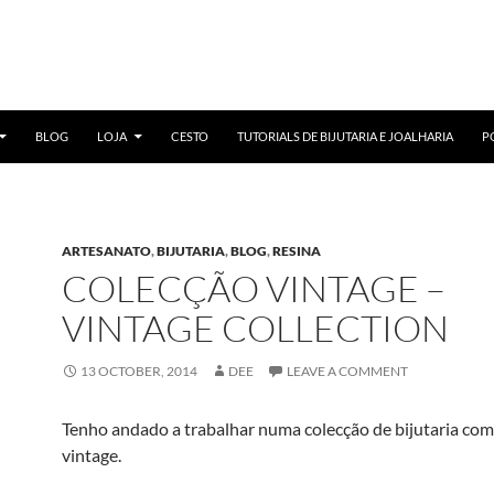
BLOG
LOJA
CESTO
TUTORIALS DE BIJUTARIA E JOALHARIA
P
ARTESANATO
,
BIJUTARIA
,
BLOG
,
RESINA
COLECÇÃO VINTAGE –
VINTAGE COLLECTION
13 OCTOBER, 2014
DEE
LEAVE A COMMENT
Tenho andado a trabalhar numa colecção de bijutaria com
vintage.