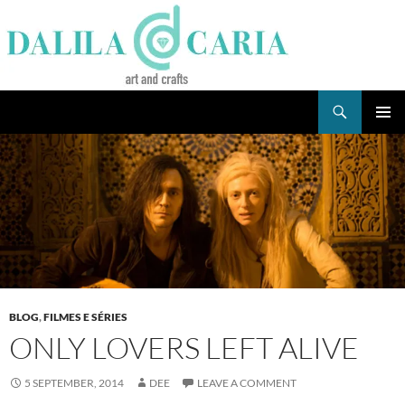
Skip
to
content
Search
Dee's Life
PRIMAR
MENU
BLOG
,
FILMES E SÉRIES
ONLY LOVERS LEFT ALIVE
5 SEPTEMBER, 2014
DEE
LEAVE A COMMENT