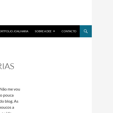
ORTFOLIO JOALHARIA
SOBRE A DEE
CONTACTO
RIAS
. Não me vou
to pouca
 do blog. As
poucos a