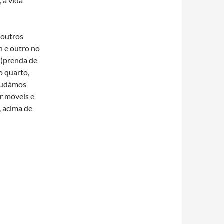
 a vida
 outros
n e outro no
 (prenda de
o quarto,
 mudámos
r móveis e
, acima de