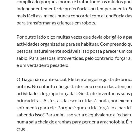
complicado porque a norma é tratar todos os miúdos por i
independentemente de preferências ou temperamento. Se
mais fácil assim mas nunca concordei com a tendência das
para transformar as crianças em robots.
Por outro lado oiço muitas vezes que devia obrigá-lo a par
actividades organizadas para se habituar. Compreendo q
pessoas naturalmente sociáveis isso possa parecer um c
sábio. Para pessoas introvertidas, pelo contrário, forçar a
é um verdadeiro pesadelo.
O Tiago não é anti-social. Ele tem amigos e gosta de brin
outros. No entanto não gosta de ser o centro das atençõ
actividades de grupo forçadas. Gosta de inventar as suas 
brincadeiras. As festas da escola e idas à praia, por exem
sofrimento para ele. Porque é que eu iria forçá-lo a partic
sabendo isso? Para mim isso seria o equivalente a fechar
numa sala cheia de aranhas para perder a aracnofobia. É
cruel.