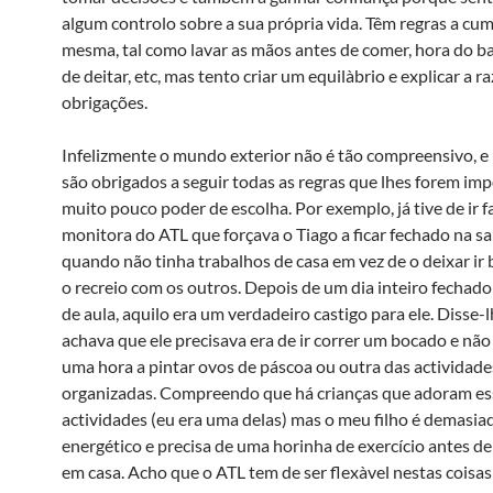
algum controlo sobre a sua própria vida. Têm regras a cum
mesma, tal como lavar as mãos antes de comer, hora do b
de deitar, etc, mas tento criar um equilà­brio e explicar a r
obrigações.
Infelizmente o mundo exterior não é tão compreensivo, e 
são obrigados a seguir todas as regras que lhes forem im
muito pouco poder de escolha. Por exemplo, já tive de ir f
monitora do ATL que forçava o Tiago a ficar fechado na 
quando não tinha trabalhos de casa em vez de o deixar ir 
o recreio com os outros. Depois de um dia inteiro fechad
de aula, aquilo era um verdadeiro castigo para ele. Disse-
achava que ele precisava era de ir correr um bocado e não
uma hora a pintar ovos de páscoa ou outra das actividade
organizadas. Compreendo que há crianças que adoram ess
actividades (eu era uma delas) mas o meu filho é demasia
energético e precisa de uma horinha de exercí­cio antes de 
em casa. Acho que o ATL tem de ser flexà­vel nestas coisa