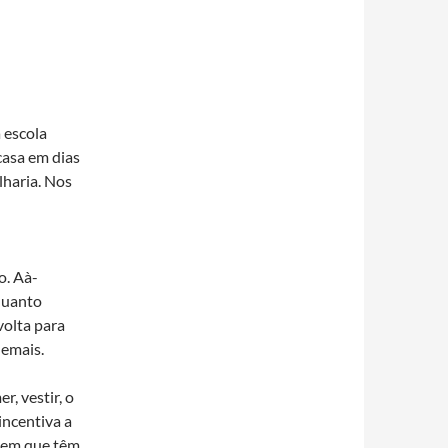
 escola
casa em dias
lharia. Nos
o. Aà­
quanto
volta para
demais.
, vestir, o
incentiva a
tem que têm