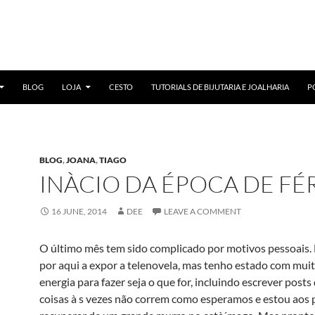
BLOG
LOJA
CESTO
TUTORIALS DE BIJUTARIA E JOALHARIA
P
BLOG
,
JOANA
,
TIAGO
INÀ­CIO DA ÉPOCA DE FÉ
16 JUNE, 2014
DEE
LEAVE A COMMENT
O último mês tem sido complicado por motivos pessoais
por aqui a expor a telenovela, mas tenho estado com mui
energia para fazer seja o que for, incluindo escrever posts
coisas à s vezes não correm como esperamos e estou aos 