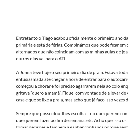
Entretanto o Tiago acabou oficialmente o primeiro ano da
primária e está de férias. Combinámos que pode ficar em 
alternados que não coincidam com as minhas aulas de joa
outros dias vai para o ATL.
A Joana teve hoje o seu primeiro dia de praia. Estava toda
entusiasmada até chegar a hora de entrar para o autocarr
começou a chorar e foi preciso agarrarem nela ao colo en
gritava “quero a mamã”. Fiquei com vontade de a levar de 
casa e que se lixe a praia, mas acho que já faço isso vezes 
Sempre que posso dou-lhes escolha – no que querem comer
que querem fazer ao fim de semana, etc. Acho que isso os 
tomar decisões e também a ganhar confiança porque sen