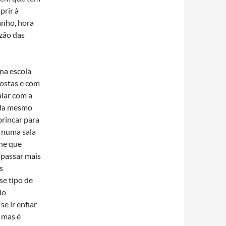
prir à
anho, hora
azão das
na escola
postas e com
alar com a
sala mesmo
brincar para
o numa sala
lhe que
 passar mais
s
e tipo de
do
se ir enfiar
s mas é