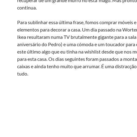
recuperar de um grande murro no està´mago. Mas pronto,
continua.
Para sublinhar essa última frase, fomos comprar móveis e
elementos para decorar a casa. Um dia passado na Worte
Ikea resultaram numa TV brutalmente gigante para a sala
aniversário do Pedro) e uma cómoda e um toucador para 
este último algo que eu tinha na wishlist desde que nos
para esta casa. Os dias seguintes foram passados a monta
caixas e ainda tenho muito que arrumar. É uma distracção
tudo.