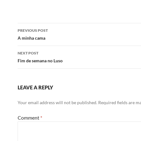
Post
PREVIOUS POST
navigation
A minha cama
NEXT POST
Fim de semana no Luso
LEAVE A REPLY
Your email address will not be published.
Required fields are 
Comment
*