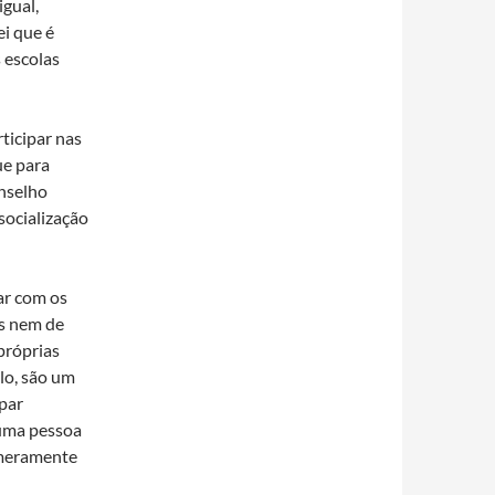
gual,
i que é
 escolas
ticipar nas
ue para
onselho
 socialização
car com os
es nem de
próprias
plo, são um
ipar
 uma pessoa
 meramente