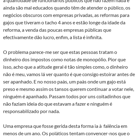
a quantidade de funcionários públicos que não fazem nada e
ainda são mal educados quando têm de atender o público, os
negócios obscuros com empresas privadas, as reformas para
gajos que tiveram o tacho 4 anos e estão longe da idade da
reforma, a venda das poucas empresas públicas que
efectivamente dão lucro, enfim, a lista é infinita.
O problema parece-me ser que estas pessoas tratam o
dinheiro dos impostos como notas de monopólio. Pior que
isso, acho que a atitude geral é tão simples como, o dinheiro
não é meu, vamos lá ver quanto é que consigo estoirar antes de
ser apanhado. E no nosso paà­s, um paà­s onde um gajo está
preso e mesmo assim os tansos querem continuar a votar nele,
ninguém é apanhado. Passam todos por uns coitadinhos que
não faziam ideia do que estavam a fazer e ninguém é
responsabilizado por nada.
Uma empresa que fosse gerida desta forma ia à falência em
menos de um ano. Os polà­ticos tentam convencer-nos que o