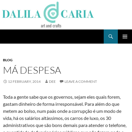
Skip
to
content
Search
Dee's Life
PRIMAR
MENU
BLOG
MÁ DESPESA
12 FEBRUARY, 2014
DEE
LEAVE A COMMENT
Toda a gente sabe que os governos, sejam eles quais forem,
gastam dinheiro de forma irresponsável. Para além do que
metem ao bolso, num paà­s onde a corrupção é um modo de
vida, há os salários altà­ssimos, os carros de luxo, os 30
administrativos que são bons demais para atender o telefone,