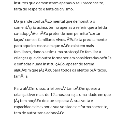
insultos que demonstram apenas o seu preconceito,
falta de respeito e falta de civismo.
Da grande confusÃ£o mental que demonstra o
comentÃ¡rio acima, tenho apenas a referir que a lei da
co-adopçÃ£o nÃ£o pretende nem permite “cortar
laços” com os familiares vivos. Ã‰ feita precisamente
para aqueles casos em que nÃ£o existem mais
familiares, dando assim uma protecçÃ£o familiar a
crianças que de outra forma seriam consideradas orfÃ£s
e enfiadas numa instituiçÃ£o, apesar de terem
alguÃ©m que jÃ¡ Ã©, para todos os efeitos prÃ¡ticos,
famÃ­lia.
Para alÃ©m disso, a lei prevÃª tambÃ©m que se a
criança tiver mais de 12 anos, ou seja, uma idade em que
jÃ¡ tem noçÃ£o do que se passa Ã sua volta e
capacidade de expor a sua vontade de forma coerente,
tem de autorizar a adopçÃ£o.