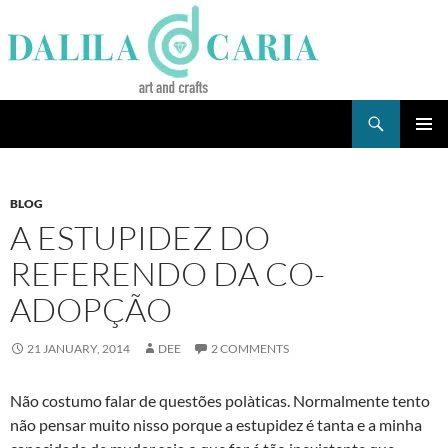
Skip
to
content
Search
Dee's Life
PRIMAR
MENU
BLOG
A ESTUPIDEZ DO
REFERENDO DA CO-
ADOPÇÃO
21 JANUARY, 2014
DEE
2 COMMENTS
Não costumo falar de questões polà­ticas. Normalmente tento
não pensar muito nisso porque a estupidez é tanta e a minha