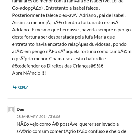
familiares do menor com a famÃ­lia de Isabel (vd. Lei da
Co-adopçÃ£o) . Entretanto a Isabel falece .
Posteriormente falece o ex-avÃ´ Adriano , pai de Isabel .
Assim , o menor jÃ¡ nÃ£o herda a fortuna do ex-avÃ´
Adriano . E mesmo que herdasse , haveria sempre o perigo
desta fortuna ser desbaratada pela fufa Maria que
entretanto havia encetado relaçÃµes duvidosas , pondo
atÃ© em perigo nÃ£o sÃ³ aquela fortuna como tambÃ©m
o prÃ³prio menor. Chama-se a esta chafurdice
â€œdefender os Direitos das Criançasâ€ !â€¦
Abre NÃºncio !!!
REPLY
Dee
28 JANUARY, 2014 AT 6:06
NÃ£o vejo como Ã© possÃ­vel querer ser levado a
sÃ©rio com um comentÃ¡rio tÃ£o confuso e cheio de