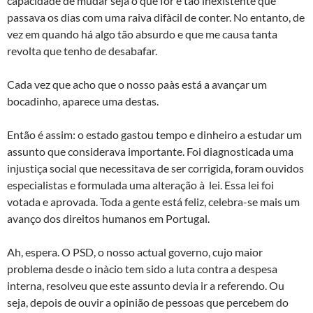
capacidade de mudar seja o que for é tão inexistente que
passava os dias com uma raiva difà­cil de conter. No entanto, de
vez em quando há algo tão absurdo e que me causa tanta
revolta que tenho de desabafar.
Cada vez que acho que o nosso paà­s está a avançar um
bocadinho, aparece uma destas.
Então é assim: o estado gastou tempo e dinheiro a estudar um
assunto que considerava importante. Foi diagnosticada uma
injustiça social que necessitava de ser corrigida, foram ouvidos
especialistas e formulada uma alteração à lei. Essa lei foi
votada e aprovada. Toda a gente está feliz, celebra-se mais um
avanço dos direitos humanos em Portugal.
Ah, espera. O PSD, o nosso actual governo, cujo maior
problema desde o inà­cio tem sido a luta contra a despesa
interna, resolveu que este assunto devia ir a referendo. Ou
seja, depois de ouvir a opinião de pessoas que percebem do