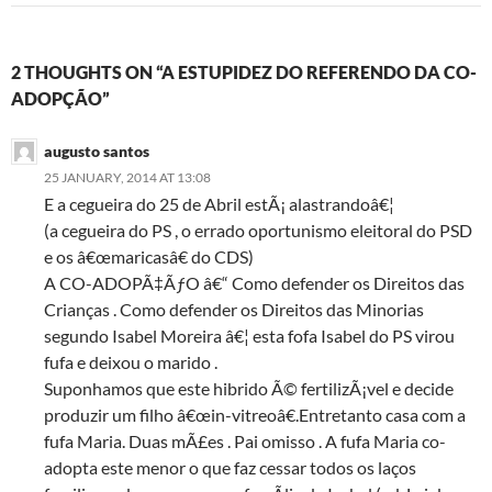
2 THOUGHTS ON “A ESTUPIDEZ DO REFERENDO DA CO-
ADOPÇÃO”
augusto santos
25 JANUARY, 2014 AT 13:08
E a cegueira do 25 de Abril estÃ¡ alastrandoâ€¦
(a cegueira do PS , o errado oportunismo eleitoral do PSD
e os â€œmaricasâ€ do CDS)
A CO-ADOPÃ‡ÃƒO â€“ Como defender os Direitos das
Crianças . Como defender os Direitos das Minorias
segundo Isabel Moreira â€¦ esta fofa Isabel do PS virou
fufa e deixou o marido .
Suponhamos que este hibrido Ã© fertilizÃ¡vel e decide
produzir um filho â€œin-vitreoâ€.Entretanto casa com a
fufa Maria. Duas mÃ£es . Pai omisso . A fufa Maria co-
adopta este menor o que faz cessar todos os laços