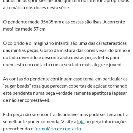
dados pelos sprinkles de bolo que tem no interior, apropriados
à temática dos doces desta série.
O pendente mede 35x35mm e as costas são lisas. A corrente
metálica mede 57 cm.
O colorido e o imaginário infantil são uma das caracterà­sticas
das minhas peças. Gosto da mistura das cores vivas, do brilho e
do lado divertido e descontraà­do destas peças feitas para
quem está em contacto com o seu lado mais alegre e juvenil.
As contas do pendente continuam esse tema, em particular as
“sugar beads” rosa que parecem cobertas de açúcar, tornando
este pendente numa peça verdadeiramente apetitosa (apesar
de não ser comestà­vel).
Esta peça não se encontra disponà­vel mas pode ser feita outra
semelhante por encomenda. Visite a
loja
ou peça informações
preenchendo o
formulário de contacto
.