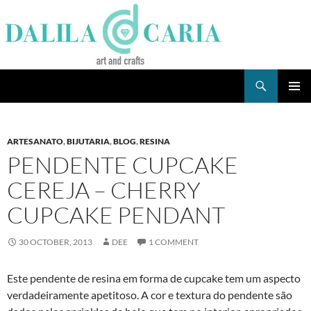
Skip
to
content
Search
Dee's Life
PRIMAR
MENU
ARTESANATO
,
BIJUTARIA
,
BLOG
,
RESINA
PENDENTE CUPCAKE
CEREJA – CHERRY
CUPCAKE PENDANT
30 OCTOBER, 2013
DEE
1 COMMENT
Este pendente de resina em forma de cupcake tem um aspecto
verdadeiramente apetitoso. A cor e textura do pendente são