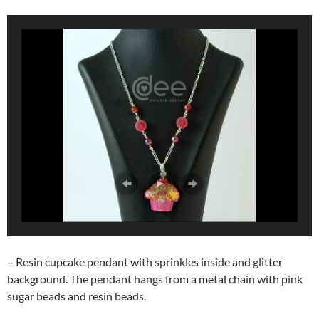
– Resin cupcake pendant with sprinkles inside and glitter
background. The pendant hangs from a metal chain with pink
sugar beads and resin beads.