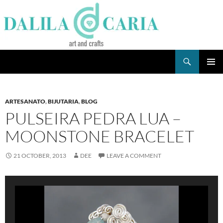
Skip
to
content
Search
Dee's Life
PRIMAR
MENU
ARTESANATO
,
BIJUTARIA
,
BLOG
PULSEIRA PEDRA LUA –
MOONSTONE BRACELET
21 OCTOBER, 2013
DEE
LEAVE A COMMENT