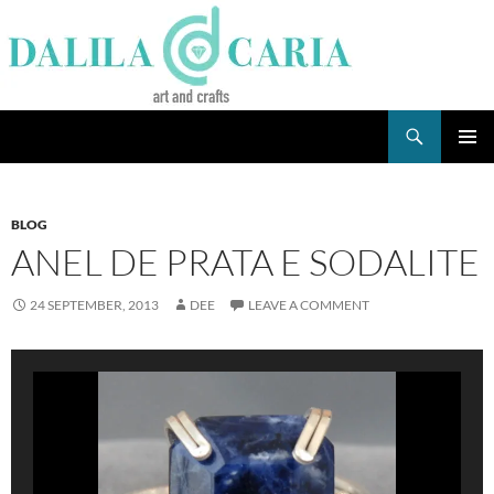
Skip
to
content
Search
Dee's Life
PRIMAR
MENU
BLOG
ANEL DE PRATA E SODALITE
24 SEPTEMBER, 2013
DEE
LEAVE A COMMENT