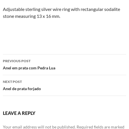
Adjustable sterling silver wire ring with rectangular sodalite
stone measuring 13 x 16 mm.
Post
PREVIOUS POST
navigation
Anel em prata com Pedra Lua
NEXT POST
Anel de prata forjado
LEAVE A REPLY
Your email address will not be published.
Required fields are marked