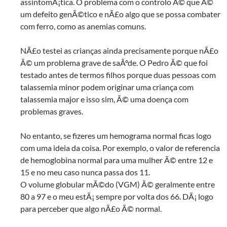
assintomÃ¡tica. O problema com o controlo Ã© que Ã©
um defeito genÃ©tico e nÃ£o algo que se possa combater
com ferro, como as anemias comuns.
NÃ£o testei as crianças ainda precisamente porque nÃ£o
Ã© um problema grave de saÃºde. O Pedro Ã© que foi
testado antes de termos filhos porque duas pessoas com
talassemia minor podem originar uma criança com
talassemia major e isso sim, Ã© uma doença com
problemas graves.
No entanto, se fizeres um hemograma normal ficas logo
com uma ideia da coisa. Por exemplo, o valor de referencia
de hemoglobina normal para uma mulher Ã© entre 12 e
15 e no meu caso nunca passa dos 11.
O volume globular mÃ©do (VGM) Ã© geralmente entre
80 a 97 e o meu estÃ¡ sempre por volta dos 66. DÃ¡ logo
para perceber que algo nÃ£o Ã© normal.