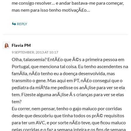
me consigo resolver… e andar bastava-me para começar,
mas nem para isso tenho motivaçÃ£o…
REPLY
Flavia PM
9 SEPTEMBER, 2013 AT 10:17
Olha, talassemia? EntÃ£o que Ã©s a primeira pessoa em
Portugal, que menciona tal coisa. Eu tenho ascendentes na
famÃ­lia, nÃ£o tenho eu a doença desenvolvida, mas
transmito o gene. Mas aqui em PT, nÃ£o consegui que o
pediatra da miÃºda me pedisse os anÃ¡lise para ver se ela
tem. Fizeste alguma anÃ¡lise Ã s crianças para ver se elas
tem?
Eu correr, nem pensar, tenho o gajo maluco por corridas
desde que descobriu que tinha todos os prÃ© requisitos
para ter um AVC, e por sorte nÃ£o teve, que ficou maluco
pelas corridas e o faz a semana inteira e os fins de semana