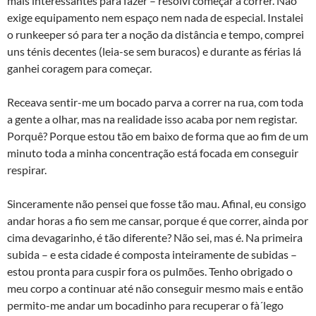
mais interessantes para fazer – resolvi começar a correr. Não
exige equipamento nem espaço nem nada de especial. Instalei
o runkeeper só para ter a noção da distância e tempo, comprei
uns ténis decentes (leia-se sem buracos) e durante as férias lá
ganhei coragem para começar.
Receava sentir-me um bocado parva a correr na rua, com toda
a gente a olhar, mas na realidade isso acaba por nem registar.
Porquê? Porque estou tão em baixo de forma que ao fim de um
minuto toda a minha concentração está focada em conseguir
respirar.
Sinceramente não pensei que fosse tão mau. Afinal, eu consigo
andar horas a fio sem me cansar, porque é que correr, ainda por
cima devagarinho, é tão diferente? Não sei, mas é. Na primeira
subida – e esta cidade é composta inteiramente de subidas –
estou pronta para cuspir fora os pulmões. Tenho obrigado o
meu corpo a continuar até não conseguir mesmo mais e então
permito-me andar um bocadinho para recuperar o fà´lego