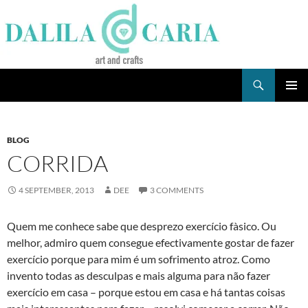
Skip
to
content
Search
Dee's Life
PRIMAR
MENU
BLOG
CORRIDA
4 SEPTEMBER, 2013
DEE
3 COMMENTS
Quem me conhece sabe que desprezo exercí­cio fà­sico. Ou
melhor, admiro quem consegue efectivamente gostar de fazer
exercí­cio porque para mim é um sofrimento atroz. Como
invento todas as desculpas e mais alguma para não fazer
exercí­cio em casa – porque estou em casa e há tantas coisas