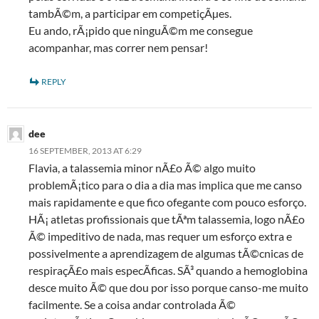
tambÃ©m, a participar em competiçÃµes.
Eu ando, rÃ¡pido que ninguÃ©m me consegue
acompanhar, mas correr nem pensar!
REPLY
dee
16 SEPTEMBER, 2013 AT 6:29
Flavia, a talassemia minor nÃ£o Ã© algo muito
problemÃ¡tico para o dia a dia mas implica que me canso
mais rapidamente e que fico ofegante com pouco esforço.
HÃ¡ atletas profissionais que tÃªm talassemia, logo nÃ£o
Ã© impeditivo de nada, mas requer um esforço extra e
possivelmente a aprendizagem de algumas tÃ©cnicas de
respiraçÃ£o mais especÃ­ficas. SÃ³ quando a hemoglobina
desce muito Ã© que dou por isso porque canso-me muito
facilmente. Se a coisa andar controlada Ã©