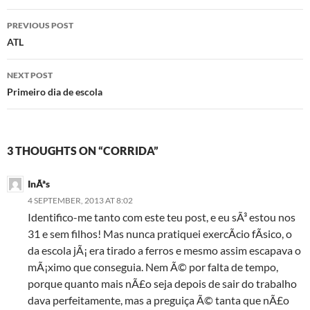
Post
PREVIOUS POST
navigation
ATL
NEXT POST
Primeiro dia de escola
3 THOUGHTS ON “CORRIDA”
InÃªs
4 SEPTEMBER, 2013 AT 8:02
Identifico-me tanto com este teu post, e eu sÃ³ estou nos
31 e sem filhos! Mas nunca pratiquei exercÃ­cio fÃ­sico, o
da escola jÃ¡ era tirado a ferros e mesmo assim escapava o
mÃ¡ximo que conseguia. Nem Ã© por falta de tempo,
porque quanto mais nÃ£o seja depois de sair do trabalho
dava perfeitamente, mas a preguiça Ã© tanta que nÃ£o