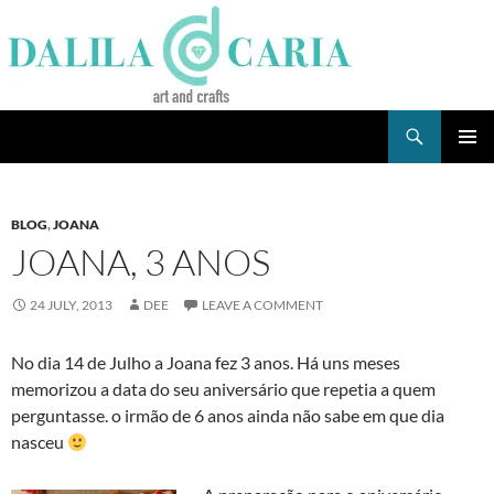
Skip
to
content
Search
Dee's Life
PRIMAR
MENU
BLOG
,
JOANA
JOANA, 3 ANOS
24 JULY, 2013
DEE
LEAVE A COMMENT
No dia 14 de Julho a Joana fez 3 anos. Há uns meses
memorizou a data do seu aniversário que repetia a quem
perguntasse. o irmão de 6 anos ainda não sabe em que dia
nasceu