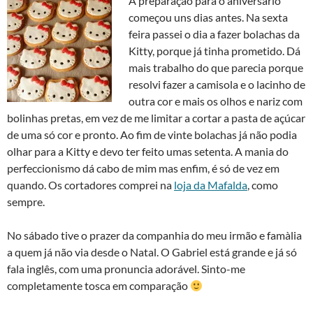
A preparação para o aniversário
começou uns dias antes. Na sexta
feira passei o dia a fazer bolachas da
Kitty, porque já tinha prometido. Dá
mais trabalho do que parecia porque
resolvi fazer a camisola e o lacinho de
outra cor e mais os olhos e nariz com
bolinhas pretas, em vez de me limitar a cortar a pasta de açúcar
de uma só cor e pronto. Ao fim de vinte bolachas já não podia
olhar para a Kitty e devo ter feito umas setenta. A mania do
perfeccionismo dá cabo de mim mas enfim, é só de vez em
quando. Os cortadores comprei na
loja da Mafalda
, como
sempre.
No sábado tive o prazer da companhia do meu irmão e famà­lia
a quem já não via desde o Natal. O Gabriel está grande e já só
fala inglês, com uma pronuncia adorável. Sinto-me
completamente tosca em comparação