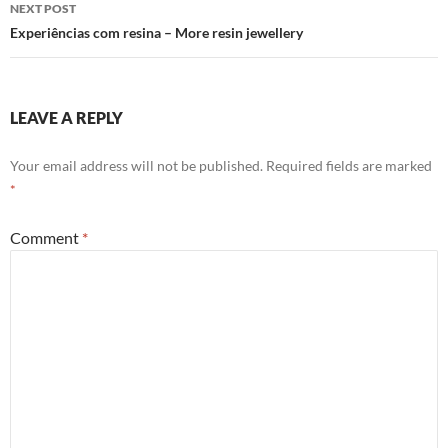
NEXT POST
Experiências com resina – More resin jewellery
LEAVE A REPLY
Your email address will not be published.
Required fields are marked
*
Comment
*