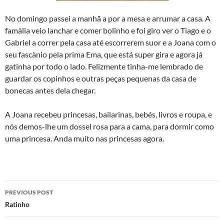
No domingo passei a manhã a por a mesa e arrumar a casa. A
famà­lia veio lanchar e comer bolinho e foi giro ver o Tiago e o
Gabriel a correr pela casa até escorrerem suor e a Joana com o
seu fascà­nio pela prima Ema, que está super gira e agora já
gatinha por todo o lado. Felizmente tinha-me lembrado de
guardar os copinhos e outras peças pequenas da casa de
bonecas antes dela chegar.
A Joana recebeu princesas, bailarinas, bebés, livros e roupa, e
nós demos-lhe um dossel rosa para a cama, para dormir como
uma princesa. Anda muito nas princesas agora.
Post
PREVIOUS POST
navigation
Ratinho