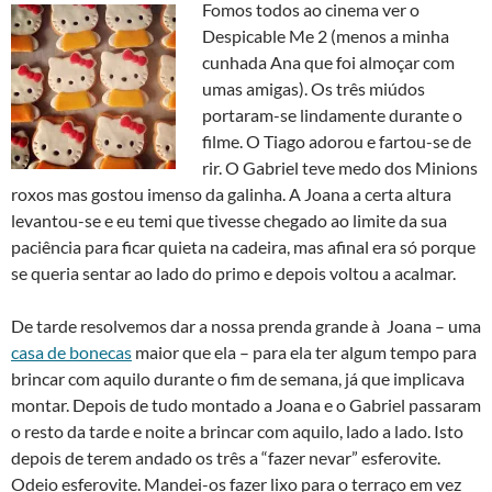
Fomos todos ao cinema ver o
Despicable Me 2 (menos a minha
cunhada Ana que foi almoçar com
umas amigas). Os três miúdos
portaram-se lindamente durante o
filme. O Tiago adorou e fartou-se de
rir. O Gabriel teve medo dos Minions
roxos mas gostou imenso da galinha. A Joana a certa altura
levantou-se e eu temi que tivesse chegado ao limite da sua
paciência para ficar quieta na cadeira, mas afinal era só porque
se queria sentar ao lado do primo e depois voltou a acalmar.
De tarde resolvemos dar a nossa prenda grande à Joana – uma
casa de bonecas
maior que ela – para ela ter algum tempo para
brincar com aquilo durante o fim de semana, já que implicava
montar. Depois de tudo montado a Joana e o Gabriel passaram
o resto da tarde e noite a brincar com aquilo, lado a lado. Isto
depois de terem andado os três a “fazer nevar” esferovite.
Odeio esferovite. Mandei-os fazer lixo para o terraço em vez