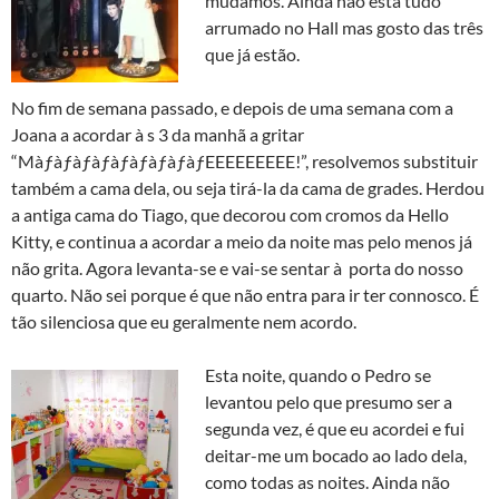
mudámos. Ainda não está tudo
arrumado no Hall mas gosto das três
que já estão.
No fim de semana passado, e depois de uma semana com a
Joana a acordar à s 3 da manhã a gritar
“MàƒàƒàƒàƒàƒàƒàƒàƒàƒEEEEEEEEE!”, resolvemos substituir
também a cama dela, ou seja tirá-la da cama de grades. Herdou
a antiga cama do Tiago, que decorou com cromos da Hello
Kitty, e continua a acordar a meio da noite mas pelo menos já
não grita. Agora levanta-se e vai-se sentar à porta do nosso
quarto. Não sei porque é que não entra para ir ter connosco. É
tão silenciosa que eu geralmente nem acordo.
Esta noite, quando o Pedro se
levantou pelo que presumo ser a
segunda vez, é que eu acordei e fui
deitar-me um bocado ao lado dela,
como todas as noites. Ainda não