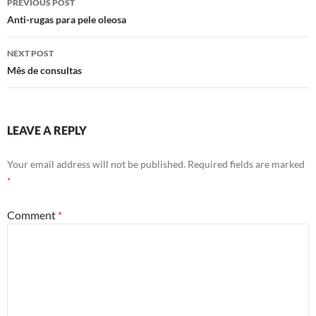
PREVIOUS POST
navigation
Anti-rugas para pele oleosa
NEXT POST
Mês de consultas
LEAVE A REPLY
Your email address will not be published.
Required fields are marked
*
Comment
*