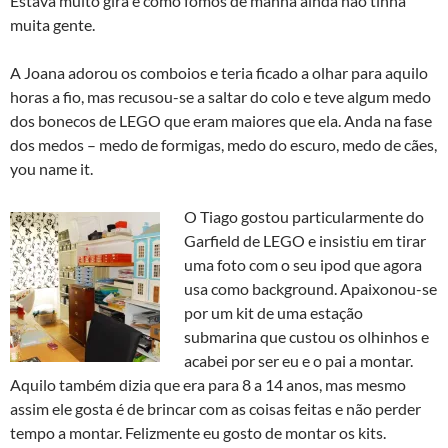
Estava muito gira e como fomos de manhã ainda não tinha
muita gente.
A Joana adorou os comboios e teria ficado a olhar para aquilo
horas a fio, mas recusou-se a saltar do colo e teve algum medo
dos bonecos de LEGO que eram maiores que ela. Anda na fase
dos medos – medo de formigas, medo do escuro, medo de cães,
you name it.
O Tiago gostou particularmente do
Garfield de LEGO e insistiu em tirar
uma foto com o seu ipod que agora
usa como background. Apaixonou-se
por um kit de uma estação
submarina que custou os olhinhos e
acabei por ser eu e o pai a montar.
Aquilo também dizia que era para 8 a 14 anos, mas mesmo
assim ele gosta é de brincar com as coisas feitas e não perder
tempo a montar. Felizmente eu gosto de montar os kits.