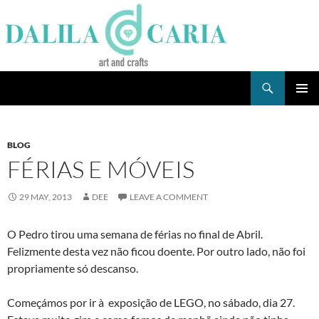
Skip
to
content
Search
Dee's Life
PRIMAR
MENU
BLOG
FÉRIAS E MÓVEIS
29 MAY, 2013
DEE
LEAVE A COMMENT
O Pedro tirou uma semana de férias no final de Abril.
Felizmente desta vez não ficou doente. Por outro lado, não foi
propriamente só descanso.
Começámos por ir à exposição de LEGO, no sábado, dia 27.