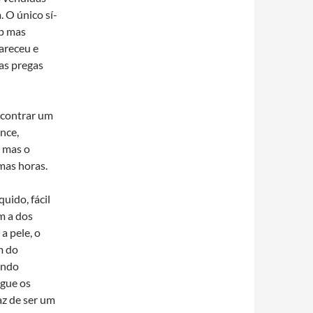
 O único sí­
op mas
areceu e
as pregas
ncontrar um
nce,
 mas o
mas horas.
uido, fácil
m a dos
a pele, o
m do
endo
egue os
paz de ser um