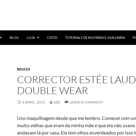
BLOG
LOJA
CESTO
TUTORIALS DE BIJUTARIA E JOALHARIA
P
BELEZA
CORRECTOR ESTÉE LAU
DOUBLE WEAR
4 APRIL, 2013
DEE
LEAVE A COMMENT
Uso maquilhagem desde que me lembro. Comecei com um
muito velhas que eram da minha mãe e que ela não usava
andavam lá por casa. Ela tem olhos esverdeados por isso t