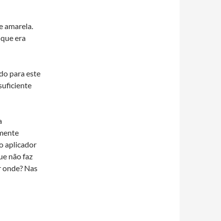
e amarela.
 que era
do para este
suficiente
a
smente
o aplicador
ue não faz
r onde? Nas