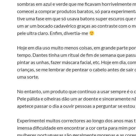
sombras em azul e verde que me ficavam horrivelmente m
comecei a comprar produtos baratos, só para experimenta
tive uma fase em que só usava batons super escuros que
um ar um bocado cadavérico graças ao contraste com o 
pele ultra claro. Enfim, divertia-me
Hoje em dia uso muito menos coisas, em grande parte por 
tempo. Dantes tinha um ritual de fim de semana que pass
pintar as unhas, fazer máscara facial, etc. Hoje em dia, co
crianças, se me lembrar de pentear o cabelo antes de sair 
uma sorte.
No entanto, um produto que continuo a usar sempre é o c
Pele pálida e olheiras dão um ar doente e sinceramente n
apetece passar o dia a ouvir pessoas a perguntar se estou
Experimentei muitos correctores ao longo dos anos mas 
imensa dificuldade em encontrar a cor certa para mim po
mulheres portuguesas são geralmente morenas e as core