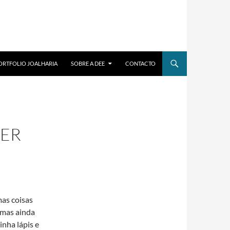
ORTFOLIO JOALHARIA
SOBRE A DEE
CONTACTO
DER
as coisas
 mas ainda
inha lápis e