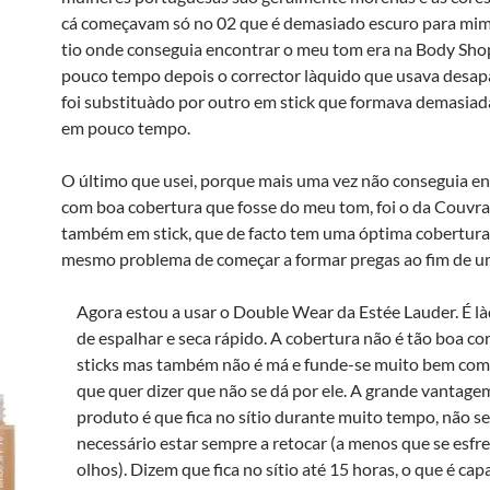
cá começavam só no 02 que é demasiado escuro para mim.
tio onde conseguia encontrar o meu tom era na Body Sh
pouco tempo depois o corrector là­quido que usava desap
foi substituà­do por outro em stick que formava demasiad
em pouco tempo.
O último que usei, porque mais uma vez não conseguia e
com boa cobertura que fosse do meu tom, foi o da Couvra
também em stick, que de facto tem uma óptima cobertura
mesmo problema de começar a formar pregas ao fim de u
Agora estou a usar o Double Wear da Estée Lauder. É là­q
de espalhar e seca rápido. A cobertura não é tão boa co
sticks mas também não é má e funde-se muito bem com 
que quer dizer que não se dá por ele. A grande vantage
produto é que fica no sí­tio durante muito tempo, não s
necessário estar sempre a retocar (a menos que se esfr
olhos). Dizem que fica no sí­tio até 15 horas, o que é ca