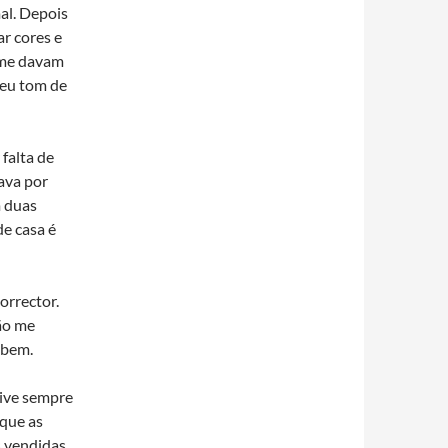
al. Depois
r cores e
 me davam
meu tom de
falta de
ava por
m duas
de casa é
orrector.
ão me
 bem.
tive sempre
rque as
s vendidas