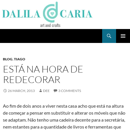
Skip
to
content
Search
Dee's Life
PRIMAR
MENU
BLOG
,
TIAGO
ESTÁ NA HORA DE
REDECORAR
26 MARCH, 2013
DEE
3 COMMENTS
Ao fim de dois anos a viver nesta casa acho que está na altura
de começar a pensar em substituir e alterar os móveis que não
se adaptam. Não tenho uma cadeira decente para a secretária,
nem estantes para a quantidade de livros e ferramentas que