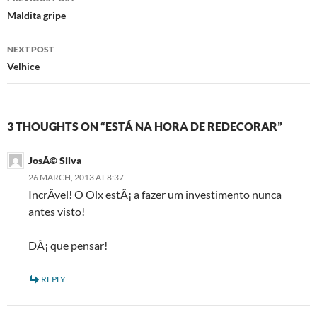
navigation
Maldita gripe
NEXT POST
Velhice
3 THOUGHTS ON “ESTÁ NA HORA DE REDECORAR”
JosÃ© Silva
26 MARCH, 2013 AT 8:37
IncrÃ­vel! O Olx estÃ¡ a fazer um investimento nunca
antes visto!
DÃ¡ que pensar!
REPLY