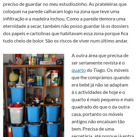
preciso de guardar no meu estudiozinho. As prateleiras que
coloquei na parede calharam logo na zona que teve uma
infiltração e a madeira inchou. Como a parede demora uma
eternidade a secar, também não posso guardar lá os dossiers
dos papeis e cartolinas que habitavam essa zona porque fica
tudo cheio de bolor. São os riscos de viver num último andar.
A outra área que precisa de
ser seriamente revista é o
quarto
do Tiago. Os móveis
que lhe comprámos quando
era bebé já não se adaptam
à s actividades de hoje e o
quarto é mais pequeno e mais
quadrado do que o da outra
casa, portanto os móveis
antigos não encaixam tão
bem. Precisa de uma
secretária, até porque já entra