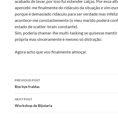
acabado de lavar, por isso fui estender calças. Por essa alt
apercebi-me finalmente do ridà­culo da situação e vim esc
porque é demasiado ridà­culo para ser verdade mas infeli
acontece-me constantemente (o meu marido poderá conf
estado de scatter-brain constante).
Sim, poderia chamar-lhe multi-tasking se quisesse mentir
própria mas sinceramente é mesmo só distração.
Agora acho que vou finalmente almoçar.
Post
PREVIOUS POST
navigation
Bye bye fraldas
NEXT POST
Workshop de Bijutaria