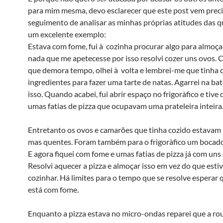
para mim mesma, devo esclarecer que este post vem pre
seguimento de analisar as minhas próprias atitudes das q
um excelente exemplo:
Estava com fome, fui à cozinha procurar algo para almoça
nada que me apetecesse por isso resolvi cozer uns ovos. 
que demora tempo, olhei à volta e lembrei-me que tinha
ingredientes para fazer uma tarte de natas. Agarrei na bate
isso. Quando acabei, fui abrir espaço no frigorà­fico e tive d
umas fatias de pizza que ocupavam uma prateleira inteira
Entretanto os ovos e camarões que tinha cozido estavam
mas quentes. Foram também para o frigorà­fico um bocado
E agora fiquei com fome e umas fatias de pizza já com uns 
Resolvi aquecer a pizza e almoçar isso em vez do que estiv
cozinhar. Há limites para o tempo que se resolve esperar
está com fome.
Enquanto a pizza estava no micro-ondas reparei que a ro