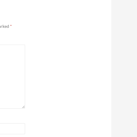
marked
*