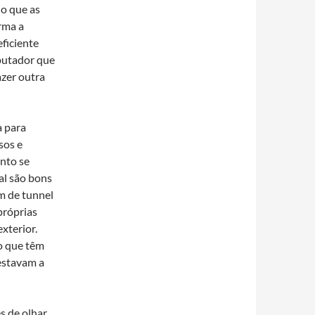
ho que as
rma a
eficiente
putador que
azer outra
a para
sos e
nto se
al são bons
m de tunnel
próprias
xterior.
o que têm
estavam a
s de olhar