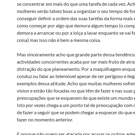
se concentrar em mais do que uma tarefa de cada vez. Ac
mulheres serão talvez boas a organizar o seu tempo de fo
conseguir definir a ordem das suas tarefas da forma mais 
como começar por algo que demora algum tempo (o com
demora a arrancar ou por a loiça a lavar enquanto se vai f
coisa) mas isso não é bem a mesma coisa.
Mas sinceramente acho que grande parte dessa tendênci
actividades concorrentes acaba por ser mais fruto de atra
distração do que planeamento. Por a maquilhagem enqua
conduz ou falar ao telemóvel apesar de ser perigoso e ileg
exemplos dessa atitude. Acho que muitas mulheres sofre
vision e estão tão focadas no que têm de fazer e nas suas 
preocupações que se esquecem de que existe um mundo e
Isto por vezes chega a um ponto tal de preocupação com 
de fazer a seguir que se podem chegar a esquecer do que 
fazer no momento anterior.
E porque não quero ser atacada por acusar os outros ante