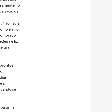
cisamente no
uais vou dar
r. Não havia
Como é algo
 comprado
deira e fiz
e tirar
.
 prontos
.
dias.
e a
 quando se
upa tinha