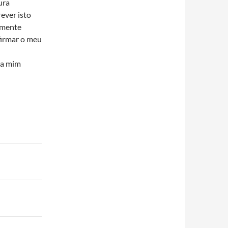
ura
rever isto
zmente
irmar o meu
 a mim