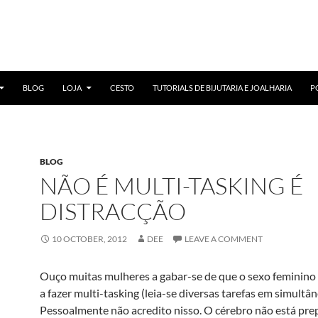
BLOG
LOJA
CESTO
TUTORIALS DE BIJUTARIA E JOALHARIA
P
BLOG
NÃO É MULTI-TASKING É
DISTRACÇÃO
10 OCTOBER, 2012
DEE
LEAVE A COMMENT
Ouço muitas mulheres a gabar-se de que o sexo feminino 
a fazer multi-tasking (leia-se diversas tarefas em simultân
Pessoalmente não acredito nisso. O cérebro não está pre