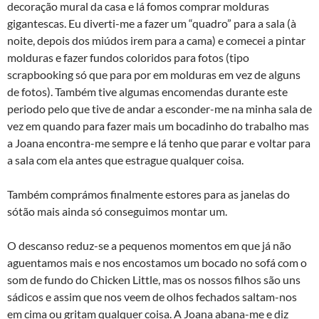
decoração mural da casa e lá fomos comprar molduras
gigantescas. Eu diverti-me a fazer um “quadro” para a sala (à
noite, depois dos miúdos irem para a cama) e comecei a pintar
molduras e fazer fundos coloridos para fotos (tipo
scrapbooking só que para por em molduras em vez de alguns
de fotos). Também tive algumas encomendas durante este
periodo pelo que tive de andar a esconder-me na minha sala de
vez em quando para fazer mais um bocadinho do trabalho mas
a Joana encontra-me sempre e lá tenho que parar e voltar para
a sala com ela antes que estrague qualquer coisa.
Também comprámos finalmente estores para as janelas do
sótão mais ainda só conseguimos montar um.
O descanso reduz-se a pequenos momentos em que já não
aguentamos mais e nos encostamos um bocado no sofá com o
som de fundo do Chicken Little, mas os nossos filhos são uns
sádicos e assim que nos veem de olhos fechados saltam-nos
em cima ou gritam qualquer coisa. A Joana abana-me e diz