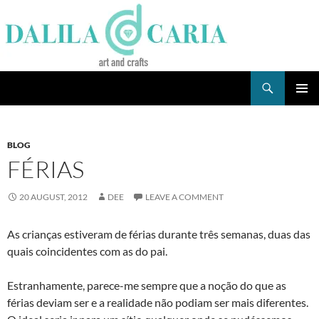
Skip
to
content
Search
Dee's Life
PRIMAR
MENU
BLOG
FÉRIAS
20 AUGUST, 2012
DEE
LEAVE A COMMENT
As crianças estiveram de férias durante três semanas, duas das
quais coincidentes com as do pai.
Estranhamente, parece-me sempre que a noção do que as
férias deviam ser e a realidade não podiam ser mais diferentes.