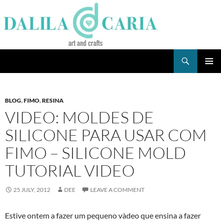
Skip
to
content
Search
Dee's Life
PRIMAR
MENU
BLOG
,
FIMO
,
RESINA
VIDEO: MOLDES DE
SILICONE PARA USAR COM
FIMO – SILICONE MOLD
TUTORIAL VIDEO
25 JULY, 2012
DEE
LEAVE A COMMENT
Estive ontem a fazer um pequeno và­deo que ensina a fazer