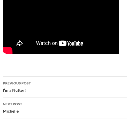
Post
PREVIOUS POST
navigation
I’m a Nutter!
NEXT POST
Michelle