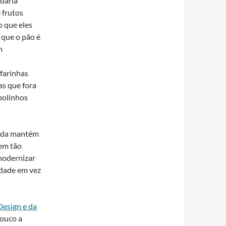
daria
 frutos
 que eles
r que o pão é
m
farinhas
as que fora
bolinhos
inda mantém
tem tão
modernizar
idade em vez
esign e da
pouco a