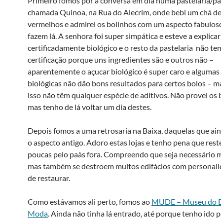
Primeiro fomos por a conversa em dia numa pastelaria/pa
chamada Quinoa, na Rua do Alecrim, onde bebi um chá de
vermelhos e admirei os bolinhos com um aspecto fabuloso
fazem lá. A senhora foi super simpática e esteve a explica
certificadamente biológico e o resto da pastelaria não te
certificação porque uns ingredientes são e outros não –
aparentemente o açucar biológico é super caro e algumas 
biológicas não dão bons resultados para certos bolos – m
isso não têm qualquer espécie de aditivos. Não provei os 
mas tenho de lá voltar um dia destes.
Depois fomos a uma retrosaria na Baixa, daquelas que a
o aspecto antigo. Adoro estas lojas e tenho pena que res
poucas pelo paà­s fora. Compreendo que seja necessário 
mas também se destroem muitos edifà­cios com personal
de restaurar.
Como estávamos ali perto, fomos ao
MUDE – Museu do D
Moda
. Ainda não tinha lá entrado, até porque tenho ido 