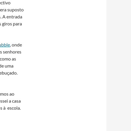
ctivo
 era suposto
s. A entrada
s giros para
ubble
, onde
os senhores
 como as
 de uma
rebuçado.
támos ao
ssei a casa
s à escola.