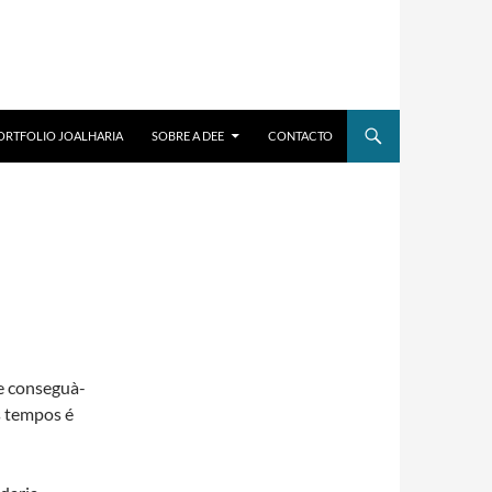
ORTFOLIO JOALHARIA
SOBRE A DEE
CONTACTO
te conseguà­
 tempos é