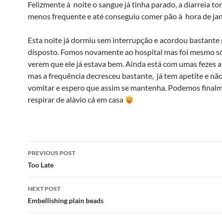
Felizmente à noite o sangue já tinha parado, a diarreia t
menos frequente e até conseguiu comer pão à hora de jan
Esta noite já dormiu sem interrupção e acordou bastante
disposto. Fomos novamente ao hospital mas foi mesmo s
verem que ele já estava bem. Ainda está com umas fezes al
mas a frequência decresceu bastante, já tem apetite e não
vomitar e espero que assim se mantenha. Podemos final
respirar de alà­vio cá em casa
Post
PREVIOUS POST
navigation
Too Late
NEXT POST
Embellishing plain beads