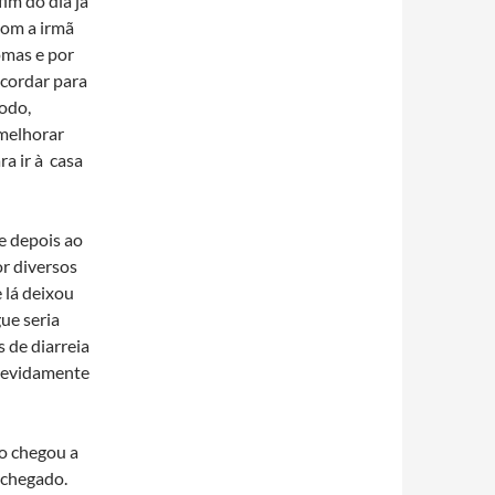
fim do dia já
com a irmã
omas e por
acordar para
todo,
 melhorar
ra ir à casa
e depois ao
r diversos
e lá deixou
ue seria
s de diarreia
 devidamente
do chegou a
 chegado.