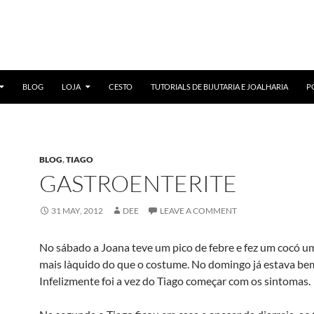
BLOG
LOJA
CESTO
TUTORIALS DE BIJUTARIA E JOALHARIA
P
BLOG
,
TIAGO
GASTROENTERITE
31 MAY, 2012
DEE
LEAVE A COMMENT
No sábado a Joana teve um pico de febre e fez um cocó 
mais là­quido do que o costume. No domingo já estava be
Infelizmente foi a vez do Tiago começar com os sintomas.