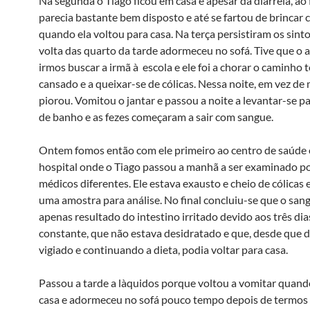
Na segunda o Tiago ficou em casa e apesar da diarreia, ao 
parecia bastante bem disposto e até se fartou de brincar 
quando ela voltou para casa. Na terça persistiram os sint
volta das quarto da tarde adormeceu no sofá. Tive que o 
irmos buscar a irmã à escola e ele foi a chorar o caminho 
cansado e a queixar-se de cólicas. Nessa noite, em vez de
piorou. Vomitou o jantar e passou a noite a levantar-se pa
de banho e as fezes começaram a sair com sangue.
Ontem fomos então com ele primeiro ao centro de saúde 
hospital onde o Tiago passou a manhã a ser examinado po
médicos diferentes. Ele estava exausto e cheio de cólicas 
uma amostra para análise. No final concluiu-se que o sang
apenas resultado do intestino irritado devido aos três dia
constante, que não estava desidratado e que, desde que
vigiado e continuando a dieta, podia voltar para casa.
Passou a tarde a là­quidos porque voltou a vomitar quan
casa e adormeceu no sofá pouco tempo depois de termos