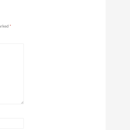
marked
*