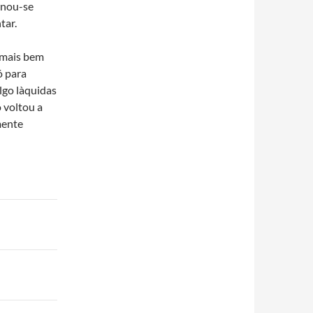
ornou-se
tar.
 mais bem
ó para
go là­quidas
 voltou a
mente