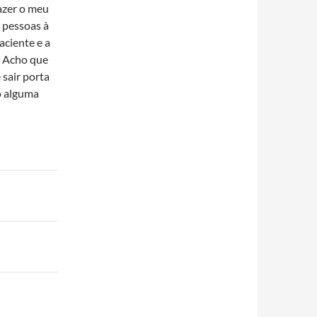
fazer o meu
3 pessoas à
aciente e a
. Acho que
sair porta
o alguma