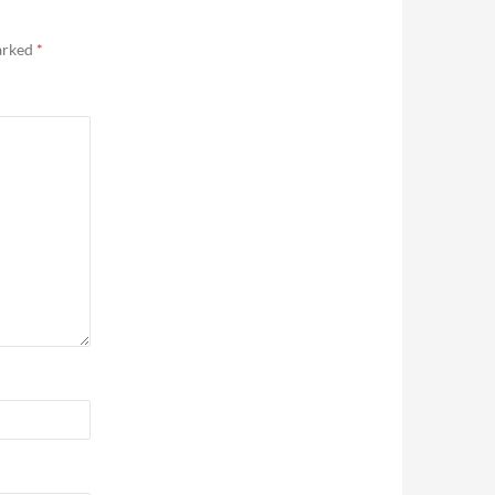
marked
*