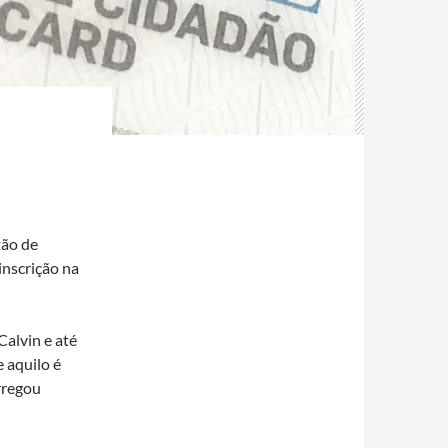
tão de
inscrição na
alvin e até
 aquilo é
arregou