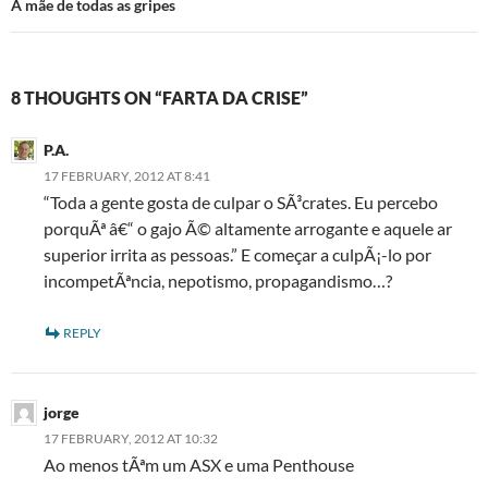
A mãe de todas as gripes
8 THOUGHTS ON “FARTA DA CRISE”
P.A.
17 FEBRUARY, 2012 AT 8:41
“Toda a gente gosta de culpar o SÃ³crates. Eu percebo
porquÃª â€“ o gajo Ã© altamente arrogante e aquele ar
superior irrita as pessoas.” E começar a culpÃ¡-lo por
incompetÃªncia, nepotismo, propagandismo…?
REPLY
jorge
17 FEBRUARY, 2012 AT 10:32
Ao menos tÃªm um ASX e uma Penthouse