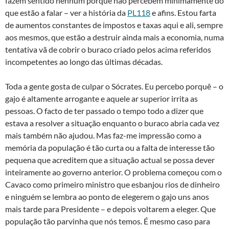
fazem sentido nenhum porque não percebem minimamente do
que estão a falar – ver a história da
PL118
e afins. Estou farta
de aumentos constantes de impostos e taxas aqui e ali, sempre
aos mesmos, que estão a destruir ainda mais a economia, numa
tentativa vã de cobrir o buraco criado pelos acima referidos
incompetentes ao longo das últimas décadas.
Toda a gente gosta de culpar o Sócrates. Eu percebo porquê – o
gajo é altamente arrogante e aquele ar superior irrita as
pessoas. O facto de ter passado o tempo todo a dizer que
estava a resolver a situação enquanto o buraco abria cada vez
mais também não ajudou. Mas faz-me impressão como a
memória da população é tão curta ou a falta de interesse tão
pequena que acreditem que a situação actual se possa dever
inteiramente ao governo anterior. O problema começou com o
Cavaco como primeiro ministro que esbanjou rios de dinheiro
e ninguém se lembra ao ponto de elegerem o gajo uns anos
mais tarde para Presidente – e depois voltarem a eleger. Que
população tão parvinha que nós temos. É mesmo caso para