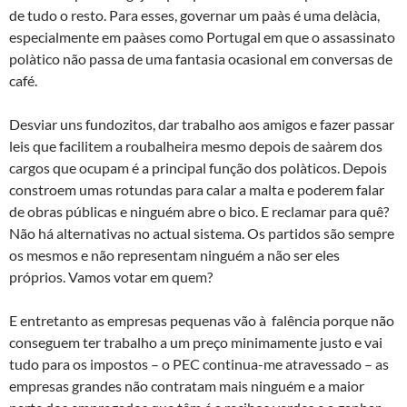
de tudo o resto. Para esses, governar um paà­s é uma delà­cia,
especialmente em paà­ses como Portugal em que o assassinato
polà­tico não passa de uma fantasia ocasional em conversas de
café.
Desviar uns fundozitos, dar trabalho aos amigos e fazer passar
leis que facilitem a roubalheira mesmo depois de saà­rem dos
cargos que ocupam é a principal função dos polà­ticos. Depois
constroem umas rotundas para calar a malta e poderem falar
de obras públicas e ninguém abre o bico. E reclamar para quê?
Não há alternativas no actual sistema. Os partidos são sempre
os mesmos e não representam ninguém a não ser eles
próprios. Vamos votar em quem?
E entretanto as empresas pequenas vão à falência porque não
conseguem ter trabalho a um preço minimamente justo e vai
tudo para os impostos – o PEC continua-me atravessado – as
empresas grandes não contratam mais ninguém e a maior