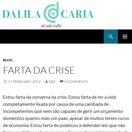
Skip
to
content
Search
Dee's Life
PRIMAR
MENU
BLOG
FARTA DA CRISE
17 FEBRUARY, 2012
DEE
8 COMMENTS
Estou farta da conversa da crise. Estou farta de ter a vida
completamente lixada por causa de uma cambada de
incompetentes que nem são capazes de gerir um orçamento
doméstico quanto mais um paà­s, apesar de muitos terem curso
de economia. Estou farta de polà­ticos a defender leis que não