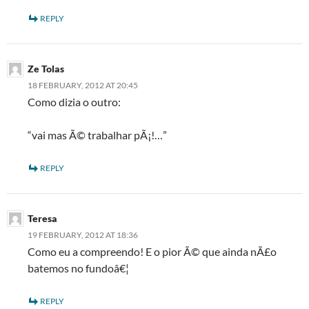
REPLY
Ze Tolas
18 FEBRUARY, 2012 AT 20:45
Como dizia o outro:
“vai mas Ã© trabalhar pÃ¡!…”
REPLY
Teresa
19 FEBRUARY, 2012 AT 18:36
Como eu a compreendo! E o pior Ã© que ainda nÃ£o
batemos no fundoâ€¦
REPLY