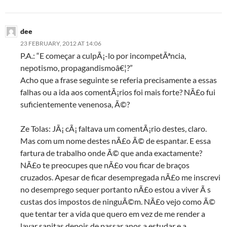
dee
23 FEBRUARY, 2012 AT 14:06
P.A.: “E começar a culpÃ¡-lo por incompetÃªncia,
nepotismo, propagandismoâ€¦?”
Acho que a frase seguinte se referia precisamente a essas
falhas ou a ida aos comentÃ¡rios foi mais forte? NÃ£o fui
suficientemente venenosa, Ã©?
Ze Tolas: JÃ¡ cÃ¡ faltava um comentÃ¡rio destes, claro.
Mas com um nome destes nÃ£o Ã© de espantar. E essa
fartura de trabalho onde Ã© que anda exactamente?
NÃ£o te preocupes que nÃ£o vou ficar de braços
cruzados. Apesar de ficar desempregada nÃ£o me inscrevi
no desemprego sequer portanto nÃ£o estou a viver Ã s
custas dos impostos de ninguÃ©m. NÃ£o vejo como Ã©
que tentar ter a vida que quero em vez de me render a
lavar sanitas depois de passar anos a estudar e a