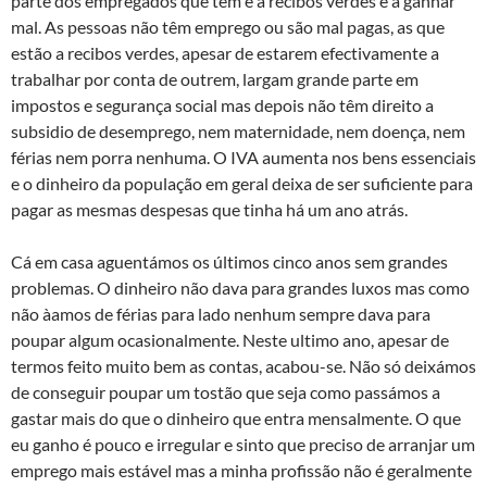
parte dos empregados que têm é a recibos verdes e a ganhar
mal. As pessoas não têm emprego ou são mal pagas, as que
estão a recibos verdes, apesar de estarem efectivamente a
trabalhar por conta de outrem, largam grande parte em
impostos e segurança social mas depois não têm direito a
subsidio de desemprego, nem maternidade, nem doença, nem
férias nem porra nenhuma. O IVA aumenta nos bens essenciais
e o dinheiro da população em geral deixa de ser suficiente para
pagar as mesmas despesas que tinha há um ano atrás.
Cá em casa aguentámos os últimos cinco anos sem grandes
problemas. O dinheiro não dava para grandes luxos mas como
não à­amos de férias para lado nenhum sempre dava para
poupar algum ocasionalmente. Neste ultimo ano, apesar de
termos feito muito bem as contas, acabou-se. Não só deixámos
de conseguir poupar um tostão que seja como passámos a
gastar mais do que o dinheiro que entra mensalmente. O que
eu ganho é pouco e irregular e sinto que preciso de arranjar um
emprego mais estável mas a minha profissão não é geralmente