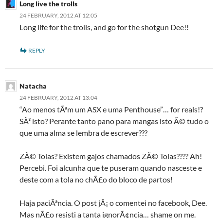
Long live the trolls
24 FEBRUARY, 2012 AT 12:05
Long life for the trolls, and go for the shotgun Dee!!
REPLY
Natacha
24 FEBRUARY, 2012 AT 13:04
“Ao menos tÃªm um ASX e uma Penthouse”… for reals!?
SÃ³ isto? Perante tanto pano para mangas isto Ã© tudo o
que uma alma se lembra de escrever???
ZÃ© Tolas? Existem gajos chamados ZÃ© Tolas???? Ah!
Percebi. Foi alcunha que te puseram quando nasceste e
deste com a tola no chÃ£o do bloco de partos!
Haja paciÃªncia. O post jÃ¡ o comentei no facebook, Dee.
Mas nÃ£o resisti a tanta ignorÃ¢ncia… shame on me.