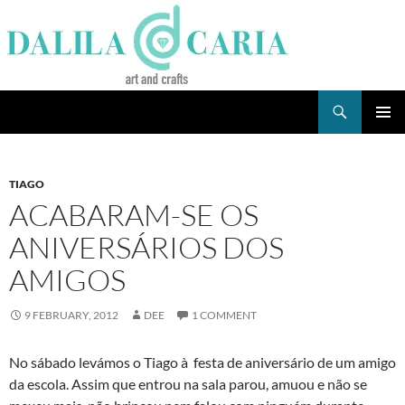
Skip
to
content
Search
Dee's Life
PRIMAR
MENU
TIAGO
ACABARAM-SE OS
ANIVERSÁRIOS DOS
AMIGOS
9 FEBRUARY, 2012
DEE
1 COMMENT
No sábado levámos o Tiago à festa de aniversário de um amigo
da escola. Assim que entrou na sala parou, amuou e não se