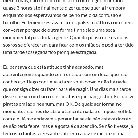
mexeu mais, não brincou nem falou com ninguém durante
quase 3 horas até finalmente dizer que se queria ir embora
enquanto nós esperávamos de pé no meio da confusão e
barulho. Felizmente estavam lá uns pais simpáticos com quem
conversar porque de outra forma tinha sido uma seca
monumental para toda a gente. Quando penso que os meus
sogros se ofereceram para ficar com os miúdos e podia ter tido
uma tarde sossegada fico pior que estragada.
Eu pensava que esta atitude tinha acabado, mas
aparentemente, quando confrontado com um local que não
conhece, o Tiago continua a fazer shut-down e não há nada
que consiga dizer ou fazer para ele reagir. Uns dias mais tarde
disse que viu um barco dos piratas e que não gostou. Eu não vi
piratas em lado nenhum, mas OK. De qualquer forma, no
momento, não nos diz absolutamente nada e é impossível lidar
com ele. Já me andavam a perguntar se ele não estava doente,
se não teria febre, mas ele gosta é da atenção. Se não tivesse já
feito isto tantas vezes antes até era capaz de me preocupar