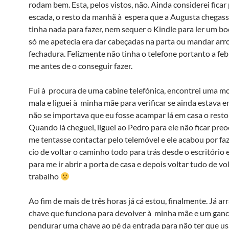
rodam bem. Esta, pelos vistos, não. Ainda considerei ficar p
escada, o resto da manhã à espera que a Augusta chegas
tinha nada para fazer, nem sequer o Kindle para ler um bo
só me apetecia era dar cabeçadas na parta ou mandar ar
fechadura. Felizmente não tinha o telefone portanto a fe
me antes de o conseguir fazer.
Fui à procura de uma cabine telefónica, encontrei uma m
mala e liguei à minha mãe para verificar se ainda estava e
não se importava que eu fosse acampar lá em casa o rest
Quando lá cheguei, liguei ao Pedro para ele não ficar pre
me tentasse contactar pelo telemóvel e ele acabou por faze
cio de voltar o caminho todo para trás desde o escritório
para me ir abrir a porta de casa e depois voltar tudo de vo
trabalho
Ao fim de mais de três horas já cá estou, finalmente. Já ar
chave que funciona para devolver à minha mãe e um gan
pendurar uma chave ao pé da entrada para não ter que us