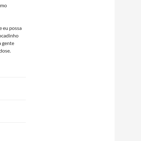
omo
ue eu possa
bocadinho
a gente
dose.