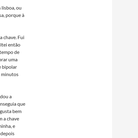
 lisboa, ou
sa, porque à
a chave. Fui
oltei então
r tempo de
prar uma
 bipolar
s minutos
odou a
onseguia que
Augusta bem
m a chave
inha, e
 depois