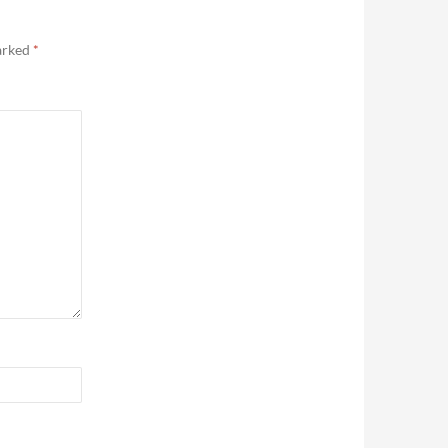
marked
*