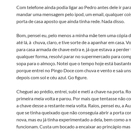
Com telefone ainda podia ligar ao Pedro antes dele ir para
mandar uma mensagem pelo ipod, um email, qualquer coi
porta de casa aposto que ainda tinha rede. Nada disso.
Bom, pensei eu, pelo menos a minha mãe tem uma cópia d
até lá, à chuva, claro, e tive sorte de a apanhar em casa. V
para casa armada de chave extra e, já que estava a perde
qualquer forma, resolvi parar no supermercado para com
sopa para o almoço. Notei que o tempo hoje está bastante
porque entrei no Pingo Doce com chuva e vento e saà­ un
depois com sol e céu azul. Go figure.
Cheguei ao prédio, entrei, subi e meti a chave na porta. R
primeira meia volta e parou. Por mais que tentasse não c
a chave desse a restante meia volta. Raios, pensei eu, a 
que se tinha queixado que não conseguia abrir a porta co
nova, mas eu já tinha experimentado a dela, bem como a m
funcionam. Custa um bocado a encaixar ao princà­pio mas