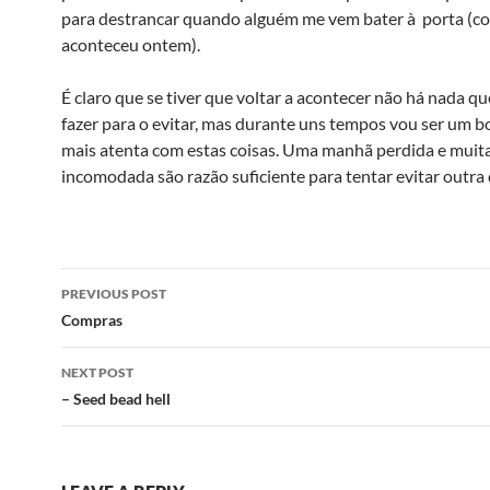
para destrancar quando alguém me vem bater à porta (c
aconteceu ontem).
É claro que se tiver que voltar a acontecer não há nada q
fazer para o evitar, mas durante uns tempos vou ser um 
mais atenta com estas coisas. Uma manhã perdida e muit
incomodada são razão suficiente para tentar evitar outra 
Post
PREVIOUS POST
navigation
Compras
NEXT POST
– Seed bead hell