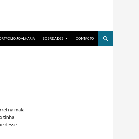
ORTFOLIO JOALHARIA
SOBRE A DEE
CONTACTO
rrei na mala
o tinha
ue desse