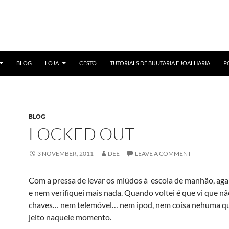
BLOG
LOJA
CESTO
TUTORIALS DE BIJUTARIA E JOALHARIA
P
BLOG
LOCKED OUT
3 NOVEMBER, 2011
DEE
LEAVE A COMMENT
Com a pressa de levar os miúdos à escola de manhão, aga
e nem verifiquei mais nada. Quando voltei é que vi que nã
chaves… nem telemóvel… nem ipod, nem coisa nehuma q
jeito naquele momento.