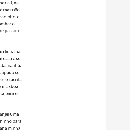
or ali, na
se mas não
cadinho, e
rombar a
bre passou-
oedinha na
m casa e se
o da manhã.
ocupado se
r o sacrifà­
 em Lisboa
lta para o
ranjei uma
chinho para
ar a minha