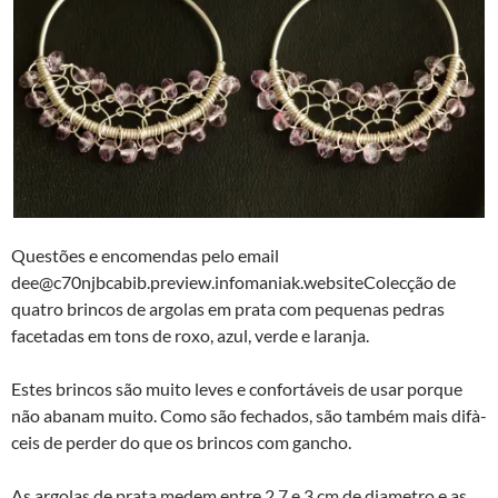
Questões e encomendas pelo email
dee@c70njbcabib.preview.infomaniak.websiteColecção de
quatro brincos de argolas em prata com pequenas pedras
facetadas em tons de roxo, azul, verde e laranja.
Estes brincos são muito leves e confortáveis de usar porque
não abanam muito. Como são fechados, são também mais difà­
ceis de perder do que os brincos com gancho.
As argolas de prata medem entre 2,7 e 3 cm de diametro e as