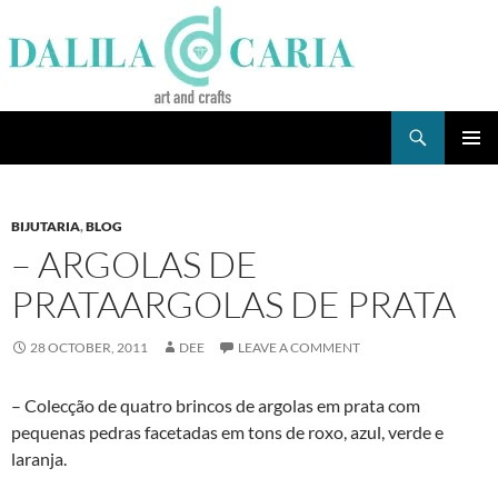
Skip
to
content
Search
Dee's Life
PRIMAR
MENU
BIJUTARIA
,
BLOG
– ARGOLAS DE
PRATAARGOLAS DE PRATA
28 OCTOBER, 2011
DEE
LEAVE A COMMENT
– Colecção de quatro brincos de argolas em prata com
pequenas pedras facetadas em tons de roxo, azul, verde e
laranja.