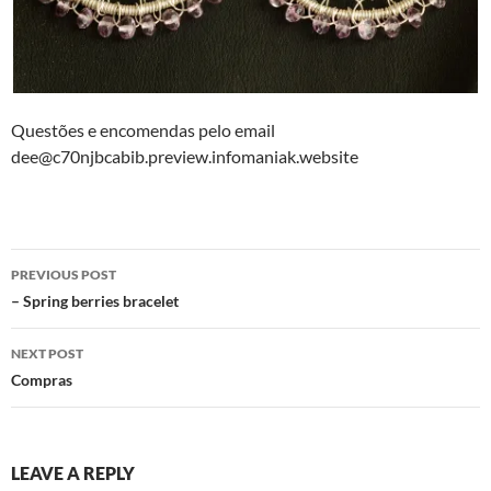
Questões e encomendas pelo email
dee@c70njbcabib.preview.infomaniak.website
Post
PREVIOUS POST
navigation
– Spring berries bracelet
NEXT POST
Compras
LEAVE A REPLY