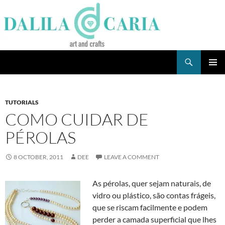
Skip
to
content
Search
Dee's Life
PRIMAR
MENU
TUTORIALS
COMO CUIDAR DE
PÉROLAS
8 OCTOBER, 2011
DEE
LEAVE A COMMENT
As pérolas, quer sejam naturais, de
vidro ou plástico, são contas frágeis,
que se riscam facilmente e podem
perder a camada superficial que lhes