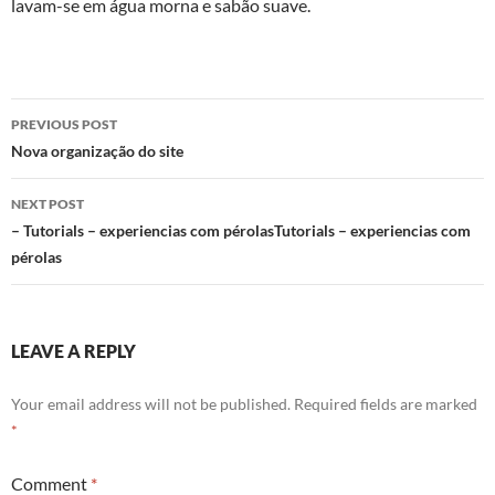
lavam-se em água morna e sabão suave.
Post
PREVIOUS POST
navigation
Nova organização do site
NEXT POST
– Tutorials – experiencias com pérolasTutorials – experiencias com
pérolas
LEAVE A REPLY
Your email address will not be published.
Required fields are marked
*
Comment
*