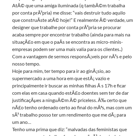
AtÃ© que uma amiga iluminada (q tambÃ©m trabalha
por conta prÃ³pria) me disse: “vais destruir tudo aquilo
que construÃ­ste atÃ© hoje!” E realmente Ã© verdade, um
designer que trabalhe por conta prÃ³pria se procurar
acaba sempre por encontrar trabalho (ainda para mais na
situaçÃ£o em que o paÃ­s se encontra as micro-minis-
empresas podem ser uma mais valia para os clientes..)
Com a vantagem de sermos responsÃ¡veis por nÃ³s e pelo
nosso tempo.
Hoje para mim, ter tempo para ir ao ginÃ¡sio, ao
supermercado a uma hora em que estÃ¡ vazio e
principalmente ir buscar as minhas filhas Ã s 17h e ficar
com elas em casa quando estÃ£o doentes sem ter de dar
justificaçÃµes a ninguÃ©m Ã© priceless. Ã‰ certo que
nÃ£o tenho ordenado certo ao final do mÃªs, mas com um
sÃ³ trabalho posso ter um rendimento que me dÃ¡ para
um ano…
Tenho uma prima que diz: “malvadas das feministas que