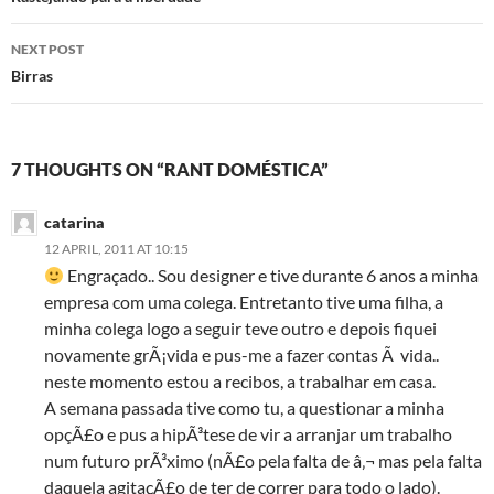
navigation
NEXT POST
Birras
7 THOUGHTS ON “RANT DOMÉSTICA”
catarina
12 APRIL, 2011 AT 10:15
Engraçado.. Sou designer e tive durante 6 anos a minha
empresa com uma colega. Entretanto tive uma filha, a
minha colega logo a seguir teve outro e depois fiquei
novamente grÃ¡vida e pus-me a fazer contas Ã vida..
neste momento estou a recibos, a trabalhar em casa.
A semana passada tive como tu, a questionar a minha
opçÃ£o e pus a hipÃ³tese de vir a arranjar um trabalho
num futuro prÃ³ximo (nÃ£o pela falta de â‚¬ mas pela falta
daquela agitaçÃ£o de ter de correr para todo o lado).