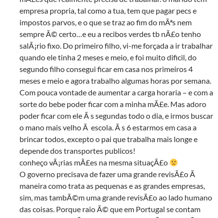
empresa propria, tal como a tua, tem que pagar pecs e
impostos parvos, e o que se traz ao fim do mÃªs nem
sempre Ã© certo…e eu a recibos verdes tb nÃ£o tenho
salÃ¡rio fixo. Do primeiro filho, vi-me forçada a ir trabalhar
quando ele tinha 2 meses e meio, e foi muito dificil, do
segundo filho consegui ficar em casa nos primeiros 4
meses e meio e agora trabalho algumas horas por semana.
Com pouca vontade de aumentar a carga horaria – e com a
sorte do bebe poder ficar com a minha mÃ£e. Mas adoro
poder ficar com ele Ã s segundas todo o dia, e irmos buscar
o mano mais velho Ã escola. Ã s 6 estarmos em casa a
brincar todos, excepto o pai que trabalha mais longe e
depende dos transportes publicos!
conheço vÃ¡rias mÃ£es na mesma situaçÃ£o
O governo precisava de fazer uma grande revisÃ£o Ã
maneira como trata as pequenas e as grandes empresas,
sim, mas tambÃ©m uma grande revisÃ£o ao lado humano
das coisas. Porque raio Ã© que em Portugal se contam