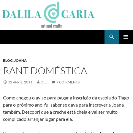
Skip
to
content
Search
Dee's Life
PRIMAR
MENU
BLOG
,
JOANA
RANT DOMÉSTICA
12 APRIL, 2011
DEE
7 COMMENTS
Como chegou o aviso para pagar a inscrição da escola do Tiago
para o próximo ano, fui saber se dava para inscrever a Joana
também. Descobri que a creche está cheia e vai ser muito
complicado arranjar lugar para ela.