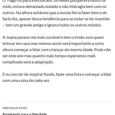
O Tiago foi para a escola aos 18 meses porque era muito tà­
mido, estava demasiado isolado e não interagia bem com os
outros. Na altura achámos que a escola lhe ia fazer bem e de
facto fez, apesar dessa tendência para se isolar se ter mantido
– tem um grande amigo e ignora todos os outros miúdos.
A Joana parece-me mais sociável e tem o irmão com quem
brincar em casa mas mesmo assim será importante a certa
altura começar a lidar com crianças da mesma idade. Pode não
ser este ano mas quanto mais tempo esperamos mais
complicada será a adaptação.
E eu vou ter de respirar fundo, fazer uma lista e começar a lidar
com uma coisa de cada vez.
Post
PREVIOUS POST
Rastejando para a liberdade