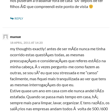
nos puseram a trabalhar fora de casa” sÃ³ depois de ter
filhos Ã© que compreendi este ponto de vista
REPLY
manue
18 APRIL, 2011 AT 14:20
my thoughts exactly! antes de ser mÃ£e nunca me tinha
ocorrido estas questÃµes todas, as mesmas
preocupaçÃµes e consideraçÃµes que referes estÃ£o na
minha cabeça, Ã s vezes pergunto-me como fazem as
outras, se sou sÃ³ eu que sou stressada e me “canso”
facilmente, mas fiquei mais tranquilizada ao ver que tens
as mesmas interrogaçÃµes do que eu.
Estive quase um ano em casa com ele nunca andei tÃ£o
estafada. Quando se passa mais tempo em casa, hÃ¡
sempre mais para limpar, lavar, organizar. E tens razÃ£o, os
salÃ¡rios nas empresas andam todos Ã volta de 500 /600