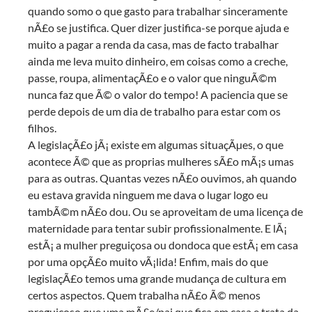
quando somo o que gasto para trabalhar sinceramente
nÃ£o se justifica. Quer dizer justifica-se porque ajuda e
muito a pagar a renda da casa, mas de facto trabalhar
ainda me leva muito dinheiro, em coisas como a creche,
passe, roupa, alimentaçÃ£o e o valor que ninguÃ©m
nunca faz que Ã© o valor do tempo! A paciencia que se
perde depois de um dia de trabalho para estar com os
filhos.
A legislaçÃ£o jÃ¡ existe em algumas situaçÃµes, o que
acontece Ã© que as proprias mulheres sÃ£o mÃ¡s umas
para as outras. Quantas vezes nÃ£o ouvimos, ah quando
eu estava gravida ninguem me dava o lugar logo eu
tambÃ©m nÃ£o dou. Ou se aproveitam de uma licença de
maternidade para tentar subir profissionalmente. E lÃ¡
estÃ¡ a mulher preguiçosa ou dondoca que estÃ¡ em casa
por uma opçÃ£o muito vÃ¡lida! Enfim, mais do que
legislaçÃ£o temos uma grande mudança de cultura em
certos aspectos. Quem trabalha nÃ£o Ã© menos
preguiçoso que uma mÃ£e/pai que fica em casa e trata da