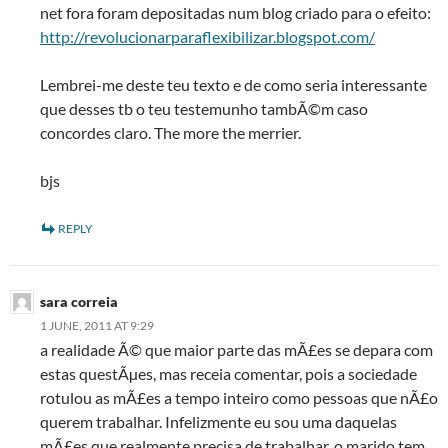
net fora foram depositadas num blog criado para o efeito:
http://revolucionarparaflexibilizar.blogspot.com/
Lembrei-me deste teu texto e de como seria interessante
que desses tb o teu testemunho tambÃ©m caso
concordes claro. The more the merrier.
bjs
REPLY
sara correia
1 JUNE, 2011 AT 9:29
a realidade Ã© que maior parte das mÃ£es se depara com
estas questÃµes, mas receia comentar, pois a sociedade
rotulou as mÃ£es a tempo inteiro como pessoas que nÃ£o
querem trabalhar. Infelizmente eu sou uma daquelas
mÃ£es que realmente precisa de trabalhar. o marido tem