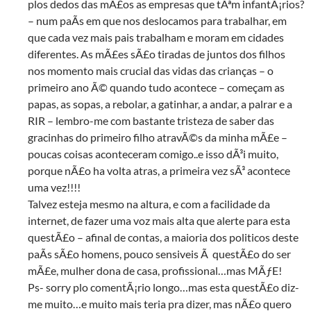
plos dedos das mÃ£os as empresas que tÃªm infantÃ¡rios?
– num paÃ­s em que nos deslocamos para trabalhar, em
que cada vez mais pais trabalham e moram em cidades
diferentes. As mÃ£es sÃ£o tiradas de juntos dos filhos
nos momento mais crucial das vidas das crianças – o
primeiro ano Ã© quando tudo acontece – começam as
papas, as sopas, a rebolar, a gatinhar, a andar, a palrar e a
RIR – lembro-me com bastante tristeza de saber das
gracinhas do primeiro filho atravÃ©s da minha mÃ£e –
poucas coisas aconteceram comigo..e isso dÃ³i muito,
porque nÃ£o ha volta atras, a primeira vez sÃ³ acontece
uma vez!!!!
Talvez esteja mesmo na altura, e com a facilidade da
internet, de fazer uma voz mais alta que alerte para esta
questÃ£o – afinal de contas, a maioria dos politicos deste
paÃ­s sÃ£o homens, pouco sensiveis Ã questÃ£o do ser
mÃ£e, mulher dona de casa, profissional…mas MÃƒE!
Ps- sorry plo comentÃ¡rio longo…mas esta questÃ£o diz-
me muito…e muito mais teria pra dizer, mas nÃ£o quero