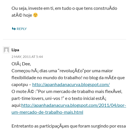
Ou seja, investe em ti, em tudo o que tens construÃ­do
atÃ© hoje
REPLY
Lipa
2 MAY, 2011 AT 5:44
OlÃ¡ Dee,
Começou hÃ¡ dias uma “revoluçÃ£o”por uma maior
flexibilidade no mundo do trabalho! no blog da mÃ£e que
capotpu –
http://apanhadanacurva.blogspot.com/
O mote Ã© :”Por um mercado de trabalho mais flexÃ­vel,
part-time lovers, uni-vos !” e o texto inicial estÃ¡
aqui:
http://apanhadanacurva.blogspot.com/2011/04/por-
um-mercado-de-trabalho-mais.html
Entretanto as participaçÃµes que foram surgindo por essa