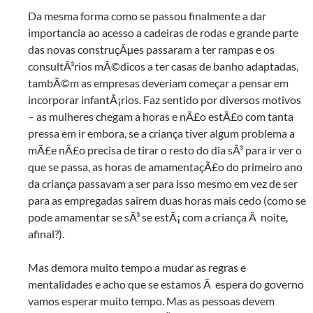
Da mesma forma como se passou finalmente a dar
importancia ao acesso a cadeiras de rodas e grande parte
das novas construçÃµes passaram a ter rampas e os
consultÃ³rios mÃ©dicos a ter casas de banho adaptadas,
tambÃ©m as empresas deveriam começar a pensar em
incorporar infantÃ¡rios. Faz sentido por diversos motivos
– as mulheres chegam a horas e nÃ£o estÃ£o com tanta
pressa em ir embora, se a criança tiver algum problema a
mÃ£e nÃ£o precisa de tirar o resto do dia sÃ³ para ir ver o
que se passa, as horas de amamentaçÃ£o do primeiro ano
da criança passavam a ser para isso mesmo em vez de ser
para as empregadas sairem duas horas mais cedo (como se
pode amamentar se sÃ³ se estÃ¡ com a criança Ã noite,
afinal?).
Mas demora muito tempo a mudar as regras e
mentalidades e acho que se estamos Ã espera do governo
vamos esperar muito tempo. Mas as pessoas devem