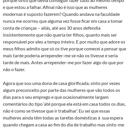
porque sinto que devia conseguir fazer tudo ao mesmo tempo
e que estou a falhar. Afinal não é isso que as mulheres
modernas é suposto fazerem? Quando andava na faculdade
nunca me ocorreu que alguma vez fosse ficar em casa a tomar
conta de crianças – aliás, até aos 30 anos defendia
insistentemente que não queria ter filhos, quanto mais ser
responsável por eles a tempo inteiro. E por muito que adore os
meus filhos admito que só os tive porque comecei a pensar que
mais tarde poderia arrepender-me se não os tivesse e seria
tarde de mais. Antes arrepender-me por fazer algo do que por
não o fazer.
Agora que sou uma dona de casa glorificada, sinto por vezes
algum preconceito por parte das mulheres que vão todos os
dias para o seu emprego e que ocasionalmente largam
comentários do tipo ‘até porque ela está em casa todos os dias,
não é como se tivesse que ir trabalhar’. Eu sei que essas
mulheres ainda têm todas as tarefas domésticas à sua espera
quando chegam a casa ao fim do dia de trabalho mas sinto-me