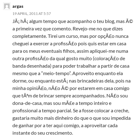
argas
19 APRIL, 2011 AT 5:57
JÃ¡ hÃ¡ algum tempo que acompanho o teu blog, mas Ã©
a primeira vez que comento. Revejo-me no que dizes
completamente. Tirei um curso, mas por opçÃ£o nunca
cheguei a exercer a profissÃ£o pois quis estar em casa
para os meus eventuais filhos, assim apliquei-me numa
outra profissÃ£o da qual gosto muito (coloraçÃ£o de
banda desenhada) para poder trabalhar a partir de casa
mesmo que a “meio-tempo”. Aproveito enquanto ela
dorme, ou enquanto estÃ¡ nas brincadeiras dela, pois na
minha opiniÃ£o, nÃ£o Ã© por estarem em casa comigo
que tÃªm de brincar sempre acompanhados. NÃ£o sou
dona-de-casa, mas sou mÃ£e a tempo inteiro e
profissional a tempo parcial. Se a fosse colocar a creche,
gastaria muito mais dinheiro do que o que sou impedida
de ganhar por a ter aqui comigo, a aproveitar cada
instante do seu crescimento.