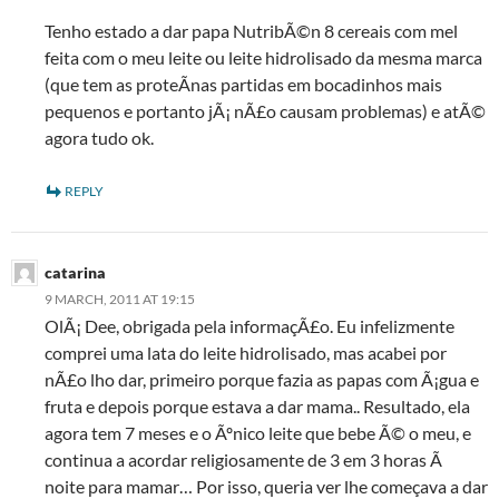
Tenho estado a dar papa NutribÃ©n 8 cereais com mel
feita com o meu leite ou leite hidrolisado da mesma marca
(que tem as proteÃ­nas partidas em bocadinhos mais
pequenos e portanto jÃ¡ nÃ£o causam problemas) e atÃ©
agora tudo ok.
REPLY
catarina
9 MARCH, 2011 AT 19:15
OlÃ¡ Dee, obrigada pela informaçÃ£o. Eu infelizmente
comprei uma lata do leite hidrolisado, mas acabei por
nÃ£o lho dar, primeiro porque fazia as papas com Ã¡gua e
fruta e depois porque estava a dar mama.. Resultado, ela
agora tem 7 meses e o Ãºnico leite que bebe Ã© o meu, e
continua a acordar religiosamente de 3 em 3 horas Ã
noite para mamar… Por isso, queria ver lhe começava a dar