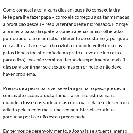
Como comecei a ter alguns dias em que não conseguia tirar
leite para lhe fazer papa – como ela começou a saltar mamadas
a produção desceu – resolvi tentar o leite hidrolisado. Fiz hoje
a primeira papa, da qual era comeu apenas umas colheradas,
porque aquilo tem um sabor diferente do costume (e porque a
certa altura tive de sair da cozinha e quando voltei uma das
gatas tinha o focinho enfiado no prato e teve que ir o resto
para o lixo), mas não vomitou. Tenho de experimentar mais 3
dias para confirmar se é seguro mas em princà­pio não deve
haver problema.
Preciso de a pesar para ver se está a ganhar o peso que devia
com as alterações à dieta. Iamos fazer isso esta semana,
quando a fossemos vacinar mas com a varicela tem de ser tudo
adiado pelo menos mais uma semana. Mas ela continua
gorducha por isso não estou preocupada.
Em termos de desenvolvimento, a Joana já se aguenta imenso