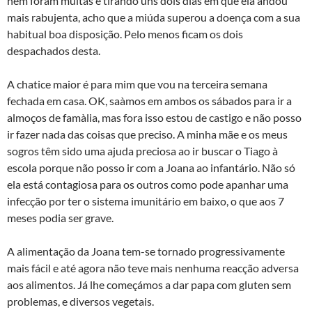
nem foram muitas e tirando uns dois dias em que ela andou
mais rabujenta, acho que a miúda superou a doença com a sua
habitual boa disposição. Pelo menos ficam os dois
despachados desta.
A chatice maior é para mim que vou na terceira semana
fechada em casa. OK, saà­mos em ambos os sábados para ir a
almoços de famà­lia, mas fora isso estou de castigo e não posso
ir fazer nada das coisas que preciso. A minha mãe e os meus
sogros têm sido uma ajuda preciosa ao ir buscar o Tiago à
escola porque não posso ir com a Joana ao infantário. Não só
ela está contagiosa para os outros como pode apanhar uma
infecção por ter o sistema imunitário em baixo, o que aos 7
meses podia ser grave.
A alimentação da Joana tem-se tornado progressivamente
mais fácil e até agora não teve mais nenhuma reacção adversa
aos alimentos. Já lhe começámos a dar papa com gluten sem
problemas, e diversos vegetais.