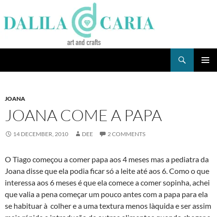
Skip
to
content
Search
Dee's Life
PRIMAR
MENU
JOANA
JOANA COME A PAPA
14 DECEMBER, 2010
DEE
2 COMMENTS
O Tiago começou a comer papa aos 4 meses mas a pediatra da
Joana disse que ela podia ficar só a leite até aos 6. Como o que
interessa aos 6 meses é que ela comece a comer sopinha, achei
que valia a pena começar um pouco antes com a papa para ela
se habituar à colher e a uma textura menos là­quida e ser assim