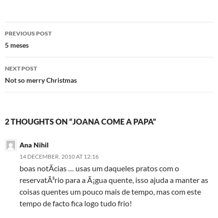
Post
PREVIOUS POST
navigation
5 meses
NEXT POST
Not so merry Christmas
2 THOUGHTS ON “JOANA COME A PAPA”
Ana Nihil
14 DECEMBER, 2010 AT 12:16
boas notÃ­cias … usas um daqueles pratos com o
reservatÃ³rio para a Ã¡gua quente, isso ajuda a manter as
coisas quentes um pouco mais de tempo, mas com este
tempo de facto fica logo tudo frio!