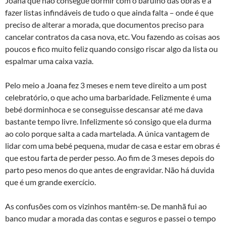
Joana que não consegue dormir com o barulho das obras e a
fazer listas infindáveis de tudo o que ainda falta – onde é que
preciso de alterar a morada, que documentos preciso para
cancelar contratos da casa nova, etc. Vou fazendo as coisas aos
poucos e fico muito feliz quando consigo riscar algo da lista ou
espalmar uma caixa vazia.
Pelo meio a Joana fez 3 meses e nem teve direito a um post
celebratório, o que acho uma barbaridade. Felizmente é uma
bebé dorminhoca e se conseguisse descansar até me dava
bastante tempo livre. Infelizmente só consigo que ela durma
ao colo porque salta a cada martelada. A única vantagem de
lidar com uma bebé pequena, mudar de casa e estar em obras é
que estou farta de perder pesso. Ao fim de 3 meses depois do
parto peso menos do que antes de engravidar. Não há duvida
que é um grande exercí­cio.
As confusões com os vizinhos mantêm-se. De manhã fui ao
banco mudar a morada das contas e seguros e passei o tempo