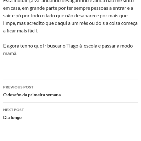
Esta mudança vai andando devagarinho e ainda não me sinto
em casa, em grande parte por ter sempre pessoas a entrar e a
sair e pó por todo o lado que não desaparece por mais que
limpe, mas acredito que daqui a um mês ou dois a coisa começa
a ficar mais fácil.
E agora tenho que ir buscar o Tiago à escola e passar a modo
mamã.
Post
PREVIOUS POST
navigation
O desafio da primeira semana
NEXT POST
Dia longo