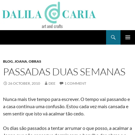
Skip
to
content
Search
Dee's Life
PRIMAR
MENU
BLOG
,
JOANA
,
OBRAS
PASSADAS DUAS SEMANAS
26 OCTOBER, 2010
DEE
1 COMMENT
Nunca mais tive tempo para escrever. O tempo vai passando e
a casa continua uma confusão. Estou cada vez mais cansada e
sem sentir que isto vá acalmar tão cedo.
Os dias são passados a tentar arrumar o que posso, a acalmar a