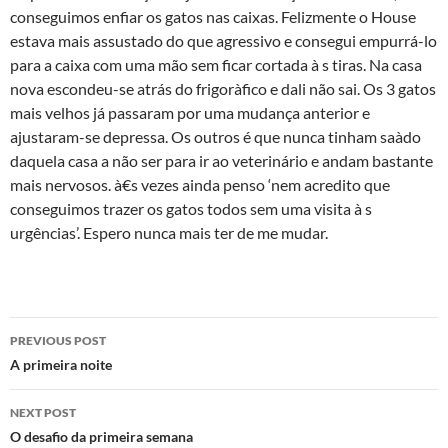
conseguimos enfiar os gatos nas caixas. Felizmente o House
estava mais assustado do que agressivo e consegui empurrá-lo
para a caixa com uma mão sem ficar cortada à s tiras. Na casa
nova escondeu-se atrás do frigorà­fico e dali não sai. Os 3 gatos
mais velhos já passaram por uma mudança anterior e
ajustaram-se depressa. Os outros é que nunca tinham saà­do
daquela casa a não ser para ir ao veterinário e andam bastante
mais nervosos. à€s vezes ainda penso ‘nem acredito que
conseguimos trazer os gatos todos sem uma visita à s
urgências’. Espero nunca mais ter de me mudar.
Post
PREVIOUS POST
navigation
A primeira noite
NEXT POST
O desafio da primeira semana