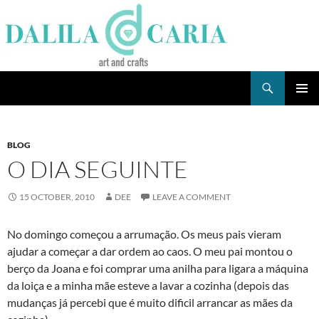
Skip
to
content
Search
Dee's Life
PRIMAR
MENU
BLOG
O DIA SEGUINTE
15 OCTOBER, 2010
DEE
LEAVE A COMMENT
No domingo começou a arrumação. Os meus pais vieram
ajudar a começar a dar ordem ao caos. O meu pai montou o
berço da Joana e foi comprar uma anilha para ligara a máquina
da loiça e a minha mãe esteve a lavar a cozinha (depois das
mudanças já percebi que é muito dificil arrancar as mães da